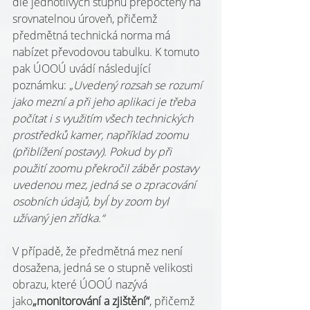
dle jednotlivých stupňů přepočteny na 
srovnatelnou úroveň, přičemž 
předmětná technická norma má 
nabízet převodovou tabulku. K tomuto 
pak ÚOOÚ uvádí následující 
poznámku: „
Uvedený rozsah se rozumí 
jako mezní a při jeho aplikaci je třeba 
počítat i s využitím všech technických 
prostředků kamer, například zoomu 
(přiblížení postavy). Pokud by při 
použití zoomu překročil záběr postavy 
uvedenou mez, jedná se o zpracování 
osobních údajů, byĺ by zoom byl 
užívaný jen zřídka.“
V případě, že předmětná mez není 
dosažena, jedná se o stupně velikosti 
obrazu, které ÚOOÚ nazývá 
jako
„monitorování a zjištění“
, přičemž 