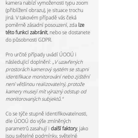
kamera nabízí vymoženosti typu zoom 
(přiblížení obrazu), je situace trochu 
jiná. V takovém případě vás čeká 
poměrně zásadní posouzení, zda 
lze 
této funkci zabránit
, nebo se dostanete 
do působnosti GDPR.
Pro určité případy uvádí ÚOOÚ i 
následující doplnění: 
„V uzavřených 
prostorách kamerový systém se stupni 
identifikace monitorování nebo zjištění 
není většinou realizovatelný, protože 
kamery musejí mít výrazný odstup od 
monitorovaných subjektů.“
Co se týče stupně identifikovatelnosti, 
dle ÚOOÚ do výše zmíněných 
parametrů zasahují i 
další faktory
, jako 
jsou světelné podmínky, světelné 