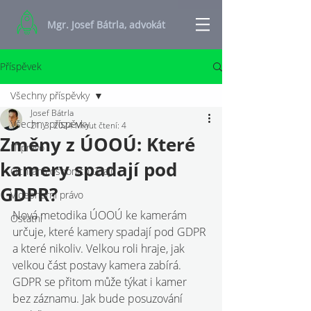
Mgr. Josef Bátrla, advokát
Příspěvek
Všechny příspěvky
Josef Bátrla
Všechny příspěvky
21. 3. 2024
Minut čtení: 4
Změny z ÚOOÚ: Které
IT právo
kamery spadají pod
Ochrana osobních údajů
GDPR?
Videoherní právo
Nová metodika ÚOOÚ ke kamerám 
Ostatní
určuje, které kamery spadají pod GDPR 
a které nikoliv. Velkou roli hraje, jak 
velkou část postavy kamera zabírá. 
GDPR se přitom může týkat i kamer 
bez záznamu. Jak bude posuzování 