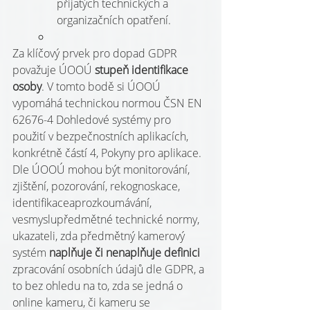
přijatých technických a 
organizačních opatření.
Za klíčový prvek pro dopad GDPR 
považuje ÚOOÚ 
stupeň identifikace 
osoby
. V tomto bodě si ÚOOÚ 
vypomáhá technickou normou ČSN EN 
62676-4 Dohledové systémy pro 
použití v bezpečnostních aplikacích, 
konkrétně částí 4, Pokyny pro aplikace. 
Dle ÚOOÚ mohou být monitorování, 
zjištění, pozorování, rekognoskace, 
identifikaceaprozkoumávání, 
vesmyslupředmětné technické normy, 
ukazateli, zda předmětný kamerový 
systém 
naplňuje či nenaplňuje definici 
zpracování osobních údajů dle GDPR, a 
to bez ohledu na to, zda se jedná o 
online kameru, či kameru se 