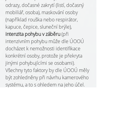
odrazy, dočasné zakrytí (listí, dočasný 
mobiliář, osoba), maskování osoby 
(například rouška nebo respirátor, 
kapuce, čepice, sluneční brýle), 
intenzita
pohybu v záběru 
(při 
intenzivním pohybu může dle ÚOOÚ 
docházet k nemožnosti identifikace 
konkrétní osoby, protože je překryta 
jinými pohybujícími se osobami). 
Všechny tyto faktory by dle ÚOOÚ měly 
být zohledněny při návrhu kamerového 
systému, a to s ohledem na jeho účel.
K tomuto ÚOOÚ doplňuje i další 
příklad: „
Instalace kamer, při jejichž 
provozu by byl na základě chování 
(typicky pravidelné obchůzky vrátného) 
identifikovatelný známý subjekt, ale 