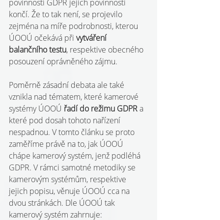
povinností GDPR jejich povinnosti 
končí. Že to tak není, se projevilo 
zejména na míře podrobnosti, kterou 
ÚOOÚ očekává při 
vytváření 
balančního testu
, respektive obecného 
posouzení oprávněného zájmu.
Poměrně zásadní debata ale také 
vznikla nad tématem, které kamerové 
systémy ÚOOÚ 
řadí do režimu GDPR 
a 
které pod dosah tohoto nařízení 
nespadnou. V tomto článku se proto 
zaměříme právě na to, jak ÚOOÚ 
chápe kamerový systém, jenž podléhá 
GDPR. V rámci samotné metodiky se 
kamerovým systémům, respektive 
jejich popisu, věnuje ÚOOÚ cca na 
dvou stránkách. Dle ÚOOÚ tak 
kamerový systém zahrnuje: