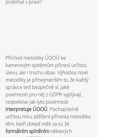
probíhat v praxi?
Příchod metodiky ÚOOÚ ke 
kamerovým systémům přinesl určitou 
úlevu, ale i trochu obav. Výhodou nové 
metodiky je přinejmenším to, že každý 
správce teď bezpečně ví, jaké 
povinnosti pro něj z GDPR vyplývají, 
respektive jak tyto povinnosti 
interpretuje ÚOOÚ
. Pochopitelně 
určitou míru zděšení přinesla metodika 
těm, kteří doteď měli za to, že 
formálním splněním 
některých 