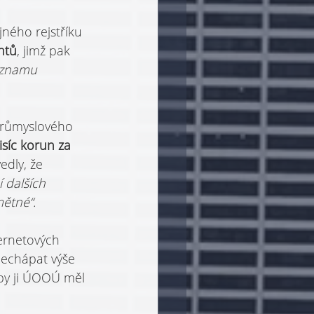
ného rejstříku 
ntů
, jimž pak 
eznamu 
růmyslového 
isíc korun za 
edly, že 
 dalších 
ětné“.
ernetových 
echápat výše 
by ji ÚOOÚ měl 