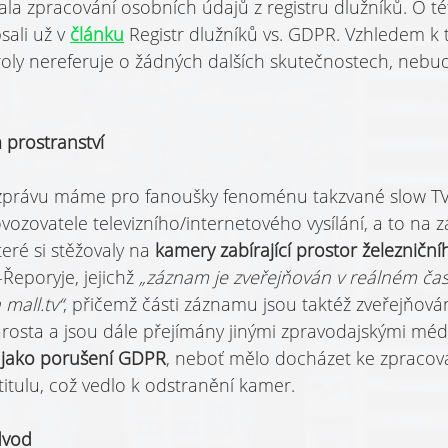
ýkala zpracování osobních údajů z registru dlužníků. O té
ali už v 
článku
Registr dlužníků vs. GDPR. Vzhledem k 
ly nereferuje o žádných dalších skutečnostech, nebu
prostranství
rávu máme pro fanoušky fenoménu takzvané slow TV. 
ovozovatele televizního/internetového vysílání, a to na z
eré si stěžovaly na 
kamery zabírají­cí prostor železničn
Řeporyje, jejichž 
„záznam je zveřejňován v reálném čas
mall.tv“
, přičemž části záznamu jsou taktéž zveřejňová
rosta a jsou dále přejímány jinými zpravodajskými méd
al jako porušení GDPR
, neboť mělo docházet ke zpracov
itulu, což vedlo k odstranění kamer.
dvod