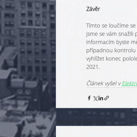
Závěr
Tímto se loučíme se
jsme se vám snažili p
informacím byste mě
případnou kontrolu 
vyhlížet konec polole
2021.
Článek vyšel v 
Elekt
Nejnovější příspěvky