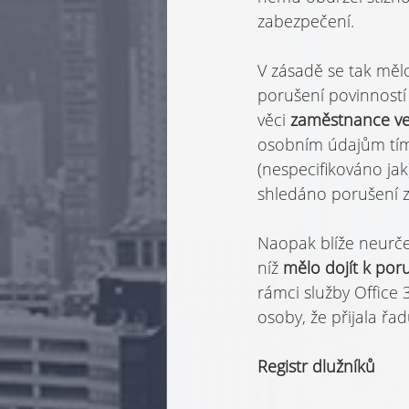
zabezpečení.
V zásadě se tak mělo
porušení povinností
věci 
zaměstnance ve
osobním údajům tím
(nespecifikováno jak
shledáno porušení 
Naopak blíže neurče
níž 
mělo dojít k poru
rámci služby Office
osoby, že přijala řa
Registr dlužníků