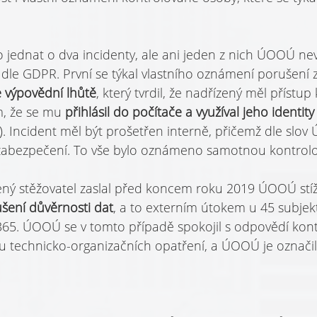
 jednat o dva incidenty, ale ani jeden z nich ÚOOÚ nev
 dle GDPR. První se týkal vlastního oznámení porušení 
 výpovědní lhůtě
, který tvrdil, že nadřízený měl přístup 
, že se mu 
přihlásil do počítače a vy­užíval jeho identity
). Incident měl být prošetřen interně, přičemž dle slo
zabezpečení. To vše bylo oznámeno samotnou kontrol
ný stěžovatel zaslal před koncem roku 2019 ÚOOÚ stíž
šení důvěr­nosti dat
, a to externím útokem u 45 subjek
 365. ÚOOÚ se v tomto případě spokojil s odpovědí kon
du technicko-organizačních opatření, a ÚOOÚ je označil 