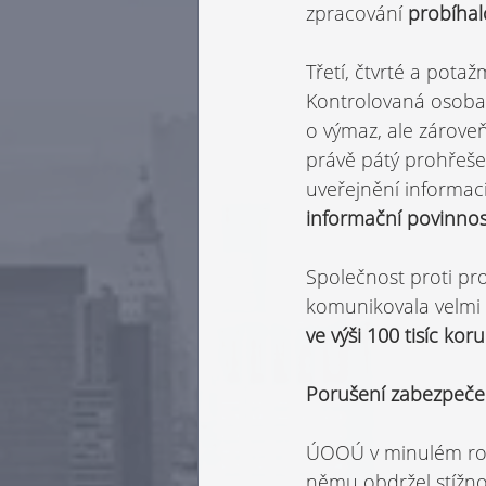
zpracování 
probíhal
Třetí, čtvrté a pota
Kontrolovaná osoba 
o výmaz, ale zároveň
právě pátý prohřeše
uveřejnění informac
informační povinnos
Společnost proti p
komunikovala velmi n
ve výši 100 tisíc koru
Porušení zabezpeče
ÚOOÚ v minulém roce
němu obdržel stížnos