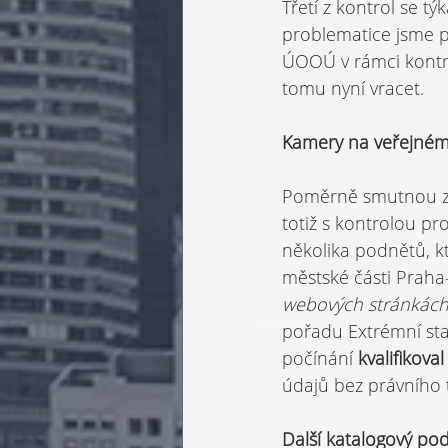
Třetí z kontrol se t
problematice jsme ps
ÚOOÚ v rámci kontro
tomu nyní vracet.
Kamery na veřejném 
Poměrně smutnou zp
totiž s kontrolou pr
několika podnětů, kt
městské části Praha-
webových stránkách 
pořadu Extrémní sta
počínání 
kvalifikov
údajů bez právního t
Další katalogový po