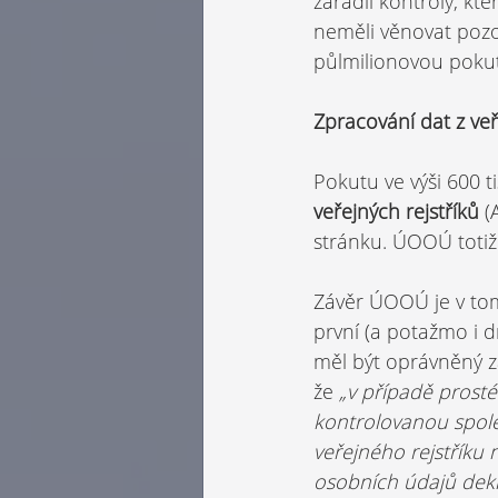
zařadil kontroly, kt
neměli věnovat pozor
půlmilionovou poku
Zpracování dat z veř
Pokutu ve výši 600 t
veřej­ných rejstříků 
(
stránku. ÚOOÚ totiž 
Závěr ÚOOÚ je v tom
první (a potažmo i 
měl být oprávněný z
že 
„v případě prosté
kontrolovanou spole
veřejného rejstříku
osobních údajů dek