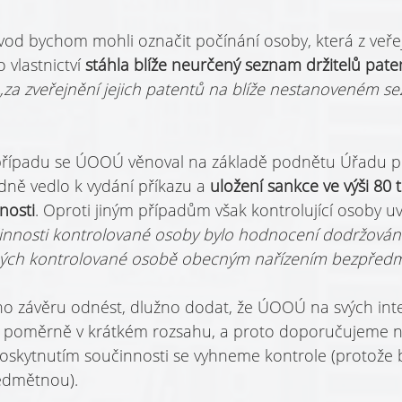
vod bychom mohli označit počínání osoby, která z veřej
vlastnictví 
stáhla blíže neurčený seznam držitelů pate
„za zveřejnění jejich patentů na blíže nestanoveném s
řípadu se ÚOOÚ věnoval na základě podnětu Úřadu p
edně vedlo k vydání příkazu a 
uložení sankce ve výši 80 t
nosti
. Oproti jiným případům však kontrolující osoby uv
nnosti kontrolované osoby bylo hodnocení dodržování
ných kontrolované osobě obecným nařízením bezpředm
toho závěru odnést, dlužno dodat, že ÚOOÚ na svých int
e poměrně v krátkém rozsahu, a proto doporučujeme n
oskytnutím součinnosti se vyhneme kontrole (protože 
edmětnou).