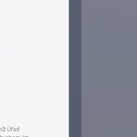
níž Úřad 