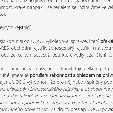
eré nepasovaly do jiných oblastí. To však neznamená, ž
nost. Právě naopak – se seriálem se rozloučíme ve velk
tou.
ejných rejstříků
isíc korun si od ÚOOÚ vykoledoval správce, který 
překlá
ARES, obchodní rejstřík, živnostenský rejstřík…) na svo
obdržel celkem šest stížností, které vedly k zahájení ko
to poměrně zajímavý, neboť konstatuje celkem pět por
druhé) jmenuje 
porušení zákonnos­ti s ohledem na právní
ájem. ÚOOÚ vyhodnotil, že pro něj nebyly splněny podmí
ho překlápění živnostenského rejstříku a obchodního re
čností je takové zpracování nezákonné, neboť pouhé ‚
 nesplňovalo podmínku nezbytnosti ve vztahu k účelu z
larovaného společností“
. Za druhý přešlap ÚOOÚ považu