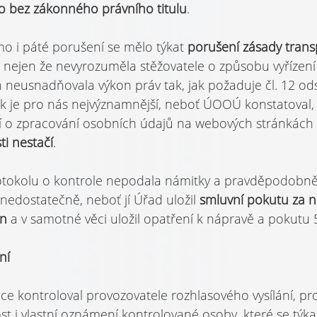
o bez zákonného právního titulu
.
žmo i páté porušení se mělo týkat 
porušení zásady trans
nejen že nevyrozuměla stěžovatele o způsobu vyřízení j
 neusnadňovala výkon práv tak, jak požaduje čl. 12 ods
k je pro nás nejvýznamnější, neboť ÚOOÚ konstatoval,
í o zpracování osobních údajů na webových stránkách 
ti nestačí
.
rotokolu o kontrole nepodala námitky a pravděpodobn
edostatečně, neboť jí Úřad uložil 
smluvní pokutu za n
n 
a v samotné věci uložil opatření k nápravě a pokutu 5
ní
 kontroloval provozovatele rozhlasového vysílání, pro
t i vlastní oznámení kontrolované osoby, které se týka