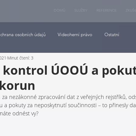
DOMŮ
SLUŽBY
REFERENCE
ZKUŠ
chrana osobních údajů
Videoherní právo
Ostatní
2021
Minut čtení: 3
z kontrol ÚOOÚ a pokut
 korun
 za nezákonné zpracování dat z veřejných rejstříků, od
a pokuty za neposkytnutí součinnosti – to přinesly dal
máte odnést vy?