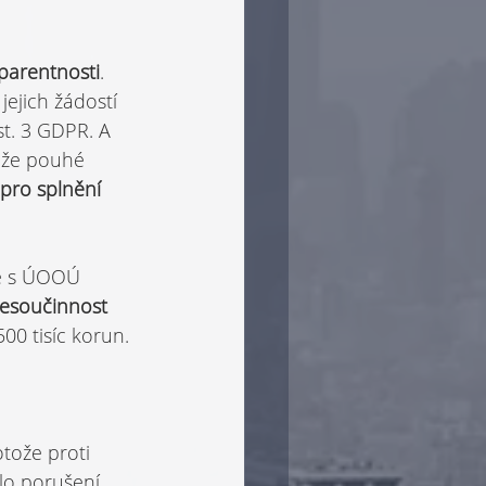
parentnosti
. 
ejich žádostí 
t. 3 GDPR. A 
 že pouhé 
pro splnění 
ě s ÚOOÚ 
esoučinnost 
00 tisíc korun.
tože proti 
lo porušení 