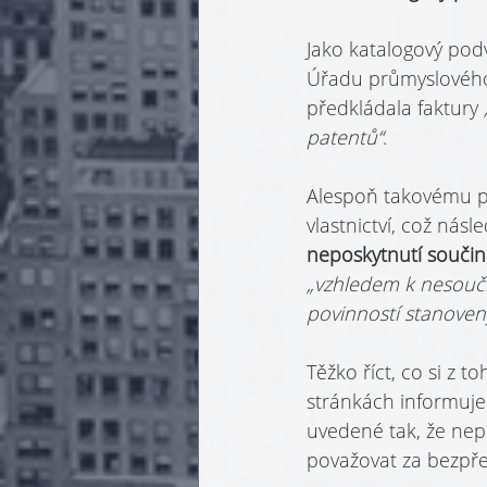
Jako katalogový pod
Úřadu průmyslového 
předkládala faktury 
patentů“
.
Alespoň takovému p
vlastnictví, což násl
neposkytnutí součin
„vzhledem k nesouči
povinností stanove
Těžko říct, co si z 
stránkách informuj
uvedené tak, že nep
považovat za bezpř