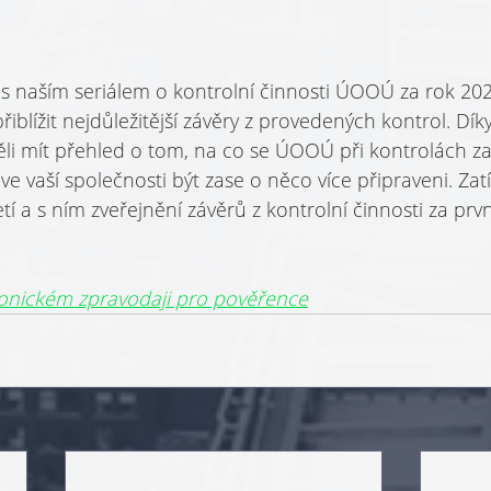
 s naším seriálem o kontrolní činnosti ÚOOÚ za rok 202
řiblížit nejdůležitější závěry z provedených kontrol. Dík
li mít přehled o tom, na co se ÚOOÚ při kontrolách za
ve vaší společnosti být zase o něco více připraveni. Z
tí a s ním zveřejnění závěrů z kontrolní činnosti za prvn
ronickém zpravodaji pro pověřence