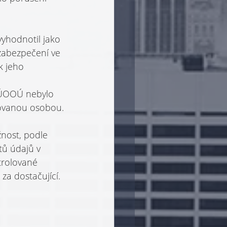
yhodnotil jako 
zabezpečení ve 
k jeho 
 
v ÚOOÚ nebylo 
ovanou osobou.
nost, podle 
tů údajů v 
trolované 
za dostačující.