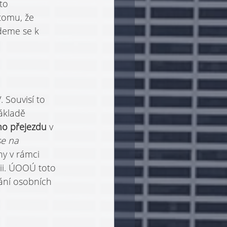
to 
tomu, že 
deme se k 
Souvisí to 
ákladě 
ího přejezdu 
v 
e na 
ny v rámci 
ii. ÚOOÚ toto 
ání osobních 