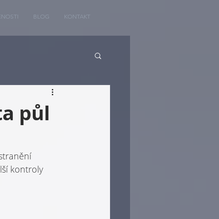
ENOSTI
BLOG
KONTAKT
a půl
stranění 
ší kontroly 