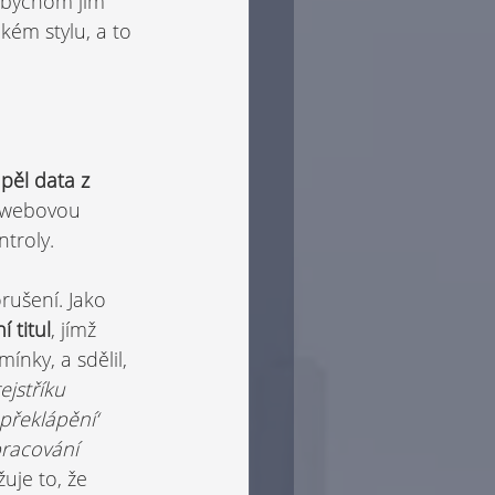
e bychom jim 
ém stylu, a to 
pěl data z 
u webovou 
ntroly.
ušení. Jako 
 titul
, jímž 
nky, a sdělil, 
jstříku 
překlápění‘ 
pracování 
je to, že 