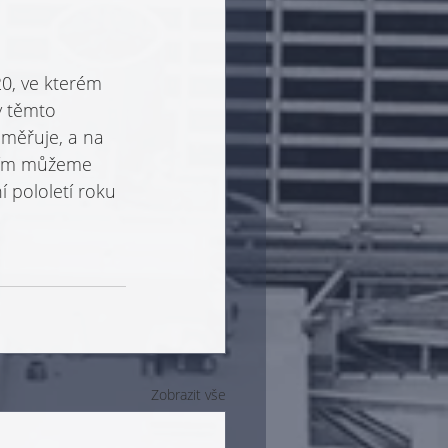
0, ve kterém 
y těmto 
měřuje, a na 
atím můžeme 
í pololetí roku 
Zobrazit vše