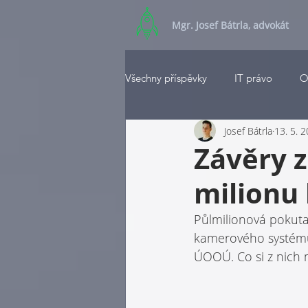
Mgr. Josef Bátrla, advokát
Všechny příspěvky
IT právo
O
Josef Bátrla
13. 5. 
Závěry 
milionu
Půlmilionová pokuta
kamerového systému 
ÚOOÚ. Co si z nich 