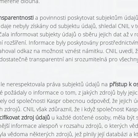
iměřeně dlouhá.
nsparentnosti 
a povinnosti poskytovat subjektům údajů
daje nebyly získány od subjektu údajů, shledal CNIL v t
ala informovat subjekty údajů o sběru jejich dat až v r
ní rozšíření. Informace byly poskytovány prostřednictví
sahoval odkaz na možnost vznést námitku. CNIL uvedl, ž
ostatečně transparentní ani srozumitelná pro všechn
le nerespektovala práva subjektů údajů na 
přístup k 
ré požádaly o informace o tom, z jakých zdrojů byly jeji
žely od společnosti Kaspr obecnou odpověď, že jejich ú
 zdrojů. CNIL však zdůraznil, že i když společnost Kasp
cifikovat zdroj údajů 
u každé dotčené osoby, měla být 
ější informace alespoň v rozsahu zdrojů, o kterých věd
yla vědoma některých zdrojů, jež plnily její databázi a kt