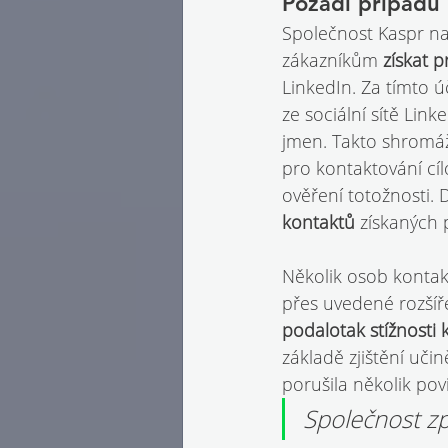
Pozadí případu
Společnost Kaspr na
zákazníkům 
získat p
LinkedIn. Za tímto ú
ze sociální sítě Link
jmen. Takto shromáž
pro kontaktování c
ověření totožnosti. 
kontaktů 
získaných 
Několik osob kontak
přes uvedené rozšíř
podalotak stížnosti 
základě zjištění uč
porušila několik po
Společnost zp