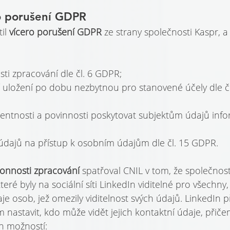
o porušení GDPR
il 
vícero porušení GDPR 
ze strany společnosti Kaspr, a
ti zpracování dle čl. 6 GDPR;
uložení po dobu nezbytnou pro stanovené účely dle čl.
entnosti a povinnosti poskytovat subjektům údajů infor
údajů na přístup k osobním údajům dle čl. 15 GDPR.
onnosti zpracování 
spatřoval CNIL v tom, že společnos
eré byly na sociální síti LinkedIn viditelné pro všechny,
e osob, jež omezily viditelnost svých údajů. LinkedIn p
 nastavit, kdo může vidět jejich kontaktní údaje, přič
ch možností: