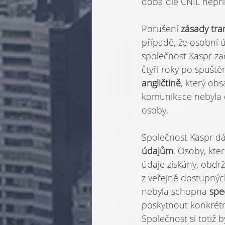
doba dle CNIL nepř
Porušení 
zásady tra
případě, že osobní ú
společnost Kaspr zač
čtyři roky po spuště
angličtině
, který ob
komunikace nebyla d
osoby.
Společnost Kaspr dá
údajům
. Osoby, kte
údaje získány, obdr
z veřejně dostupných
nebyla schopna 
spe
poskytnout konkrétn
Společnost si totiž b