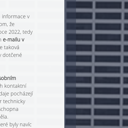
 informace v 
om, že 
oce 2022, tedy 
m 
e-mailu v 
e taková 
y dotčené 
osobním 
ch kontaktní 
daje pocházejí 
r technicky 
schopna 
ěla. 
eré byly navíc 