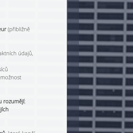
eur 
(přibližně 
aktních údajů, 
íců 
m možnost 
u rozumějí
;
jích 