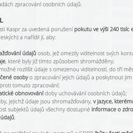
sadách zpracování osobních údajů.
L
osti Kaspr za uvedená porušení 
pokutu ve výši 240 tisíc 
ských) a nařídil jí, aby:
ažďování údajů
 osob, jež omezily viditelnost svých kont
aje
, které byly již tímto způsobem shromážděny;
žné rozlišit údaje s omezenou viditelností, do tří měs
tčené osoby
 o zpracování jejich údajů a poskytnout ji
proti tomuto zpracování;
atické obnovování
 doby uchovávání osobních údajů;
by, jejichž údaje jsou shromažďovány, 
v jazyce, kterém
ost subjektů údajů všechny dostupné 
informace
o zdro
 údajů
.