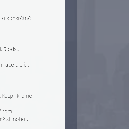
 to konkrétně 
 5 odst. 1 
mace dle čl. 
t Kaspr kromě 
 
řitom 
emž si mohou 