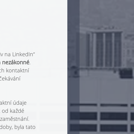
v na LinkedIn“ 
a nezákonné
. 
ch kontaktní 
čekávání 
aktní údaje 
t od každé 
 zaměstnání. 
doby, byla tato 