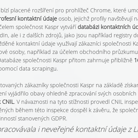
bízí placené rozšíření pro prohlížeč Chrome, které um
rofesní kontaktní údaje 
osob, jejichž profily navštěvují na
čelem společnost Kaspr vytváří 
databázi kontaktních úd
edIn, ale i z dalších zdrojů, jako jsou například registr
děné kontaktní údaje využívají zákazníci společnosti 
ílové osoby, například za účelem obchodního průzkum
Databáze společnosti Kaspr přitom zahrnuje přibližně 
1
pomocí data scrapingu.
tovaných zákazníky společnosti Kaspr na základě získa
ení vyjádřilo obavy ohledně zpracování svých osobních 
k CNIL
. V návaznosti na tyto stížnosti provedl CNIL inspe
iněných během této inspekce dospěl k závěru, že společ
vinností stanovených GDPR.
racovávala i neveřejné kontaktní údaje z L