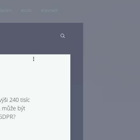
ENOSTI
BLOG
KONTAKT
i 240 tisíc 
A může být 
s GDPR?