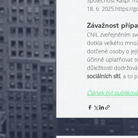
Společnost Kaspr má
18. 6. 2025.
https://
Závažnost příp
CNIL zveřejněním sv
dotkla velkého množ
dotčené osoby o jeji
účinně uplatňovat s
důležitosti dodržov
sociálních sítí
, a to 
Článek byl publikov
Nejnovější příspěvky