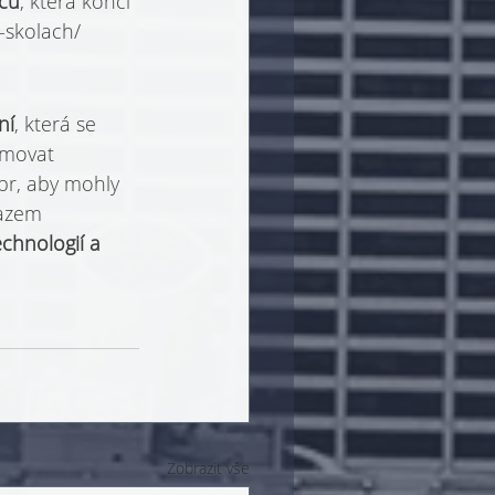
íců
, která končí 
-skolach/
ní
, která se 
rmovat 
pr, aby mohly 
kazem 
echnologií a 
Zobrazit vše