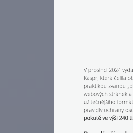
V prosinci 2024 vyda
Kaspr, která čelila 
praktikou zvanou „da
webových stránek a 
užitečnějšího formát
pravidly ochrany oso
pokutě ve výši 240 ti