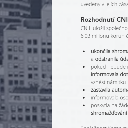
uvedeny v jejích zá
Rozhodnutí CNI
CNIL uložil společn
6,03 milionu korun če
ukončila shrom
a 
odstranila úd
pokud nebude mo
informovala do
vznést námitku 
zastavila autom
informovala oso
poskytla na žád
shromažďování