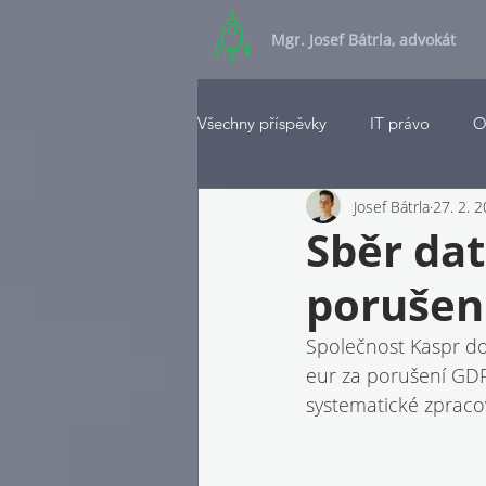
Mgr. Josef Bátrla, advokát
Všechny příspěvky
IT právo
O
Josef Bátrla
27. 2. 
Sběr dat
porušen
Společnost Kaspr do
eur za porušení GDPR
systematické zpracov