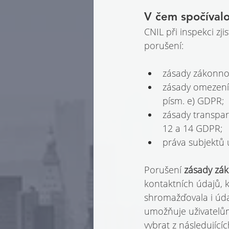
V čem spočíval
CNIL při inspekci zjist
porušení:
zásady zákonnos
zásady omezení 
písm. e) GDPR;
zásady transpar
12 a 14 GDPR;
práva subjektů 
Porušení 
zásady zák
kontaktních údajů, kt
shromažďovala i údaj
umožňuje uživatelům
vybrat z následující