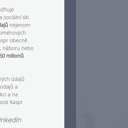
ožňuje 
 sociální síti 
ajů 
nejenom 
y doménových 
Kaspr obecně 
u, náboru nebo 
60 milionů 
ných údajů 
údajů a 
kci a na 
nost Kaspr 
inkedIn