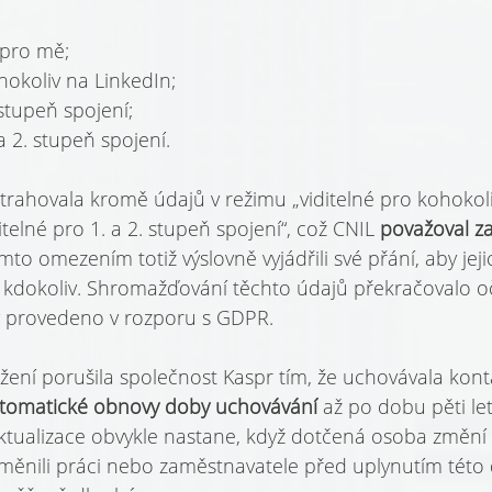
 pro mě;
hokoliv na LinkedIn;
 stupeň spojení;
 a 2. stupeň spojení.
trahovala kromě údajů v režimu „viditelné pro kohokoli
itelné pro 1. a 2. stupeň spojení“, což CNIL 
považoval z
mto omezením totiž výslovně vyjádřili své přání, aby jeji
 kdokoliv. Shromažďování těchto údajů překračovalo o
dy provedeno v rozporu s GDPR.
ení porušila společnost Kaspr tím, že uchovávala kont
tomatické obnovy doby uchovávání 
až po dobu pěti le
Aktualizace obvykle nastane, když dotčená osoba změní
 změnili práci nebo zaměstnavatele před uplynutím této 