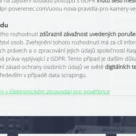
 na zajištění souladu postupů s GDPR 
lhůtu šesti měs
gdpr-poverenec.com/uoou-nova-pravidla-pro-kamery-ve
adu
ého rozhodnutí 
zdůraznil závažnost uvedených poruše
ství osob. Zveřejnění tohoto rozhodnutí má za cíl info
ch právech a o zpracování jejich údajů společností Kas
vá práva vyplývající z GDPR. Tento případ je dalším dů
ání zásad ochrany osobních údajů ve světě 
digitálních t
především v případě data scrapingu.
án v Elektronickém zpravodaji pro pověřence