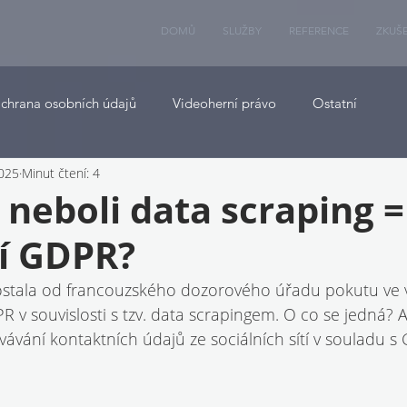
DOMŮ
SLUŽBY
REFERENCE
ZKUŠ
chrana osobních údajů
Videoherní právo
Ostatní
2025
Minut čtení: 4
 neboli data scraping =
í GDPR?
stala od francouzského dozorového úřadu pokutu ve výš
 v souvislosti s tzv. data scrapingem. O co se jedná? 
ávání kontaktních údajů ze sociálních sítí v souladu 