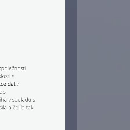
společnosti 
osti s 
ce dat 
z 
do 
íhá v souladu s 
a a čelila tak 