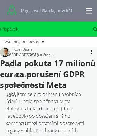
Mgr. Josef Bátrla, advokát
Příspěvek
Všechny příspěvky
Josef Bátrla
Všechny příspěvky
31. 3. 2022
Minut čtení: 1
Padla pokuta 17 milionů
IT právo
eur za porušení GDPR
Ochrana osobních údajů
společností Meta
Videoherní právo
Irská Komise pro ochranu osobních 
Ostatní
údajů uložila společnosti Meta 
Platforms Ireland Limited (dříve 
Facebook) po dosažení širšího 
konsenzu mezi ostatními dozorovými 
orgány v oblasti ochrany osobních 