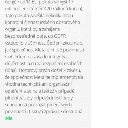
údajů napříč EU pokutu ve výši 17 
milionů eur (téměř 420 milionů korun). 
Tato pokuta završila několikaletou 
kontrolní činnost irského dozorového 
orgánu, která byla zahájena 
bezprostředně poté, co GDPR 
vstoupilo v účinnost. Šetření zkoumalo, 
jak společnost Meta plní své povinnosti 
s ohledem na zásadu integrity a 
důvěrnosti a na zabezpečení osobních 
údajů. Dozorový orgán došel k závěru, 
že společnost Meta neimplementovala 
vhodná technická ani organizační 
opatření a selhala taktéž v případě 
plnění zásady odpovědnosti, tedy 
schopnosti prokázat plnění svých 
povinností. Tisková zpráva je dostupná 
zde
.