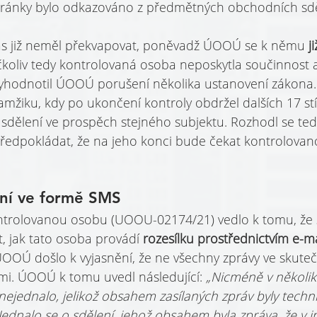
tránky bylo odkazováno z předmětných obchodních sdě
ás již neměl překvapovat, poněvadž ÚOOÚ se k němu 
j
čkoliv tedy kontrolovaná osoba neposkytla součinnost
vyhodnotil ÚOOÚ porušení několika ustanovení zákona.
kamžiku, kdy po ukončení kontroly obdržel dalších 17 stí
 sdělení ve prospěch stejného subjektu. Rozhodl se ted
předpokládat, že na jeho konci bude čekat kontrolova
ní ve formě SMS
ontrolovanou osobu (UOOU-02174/21) vedlo k tomu, ž
, jak tato osoba provádí 
rozesílku prostřednictvím e-m
OOÚ došlo k vyjasnění, že ne všechny zprávy ve skutečn
i. ÚOOÚ k tomu uvedl následující: 
„Nicméně v několik
ejednalo, jelikož obsahem zasílaných zpráv byly techni
 Jednalo se o sdělení, jehož obsahem byla zpráva, že v 