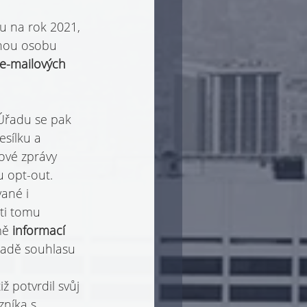
u na rok 2021, 
anou osobu 
e-mailových 
 Úřadu se pak 
sílku a 
ové zprávy 
u opt-out.
ané i 
ti tomu 
mě 
informací 
ladě souhlasu 
 potvrdil svůj 
níka s 