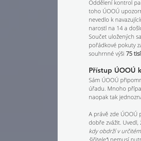
Oddělení kontrol pa
toho ÚOOÚ upozornil
nevedlo k navazující
narostl na 14 a došl
Součet uložených san
pořádkové pokuty za
souhrnné výši 
75 tis
Přístup ÚOOÚ k
Sám ÚOOÚ připomněl,
úřadu. Mnoho případ
naopak tak jednoznač
A právě zde ÚOOÚ po
dobře zvážit. Uvedl, 
kdy obdrží v určitém
šiřitele“
) nemusí nutn