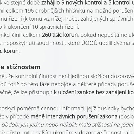
k ve stejné době 
zahájilo 9 nových kontrol a 5 kontrol 
 celkem 196 drobnějších hříšníků na možné porušení 
mu řízení (k tomu viz níže). Počet zahájených správních
o k ukončení 10 správních řízení.
kcí činil celkem 
260 tisíc korun
, pokud nepočítáme ul
 neposkytnutí součinnosti, které ÚOOÚ udělil dvěma 
íc korun
.
e stížnostem
 že kontrolní činnost není jedinou složkou dozorovýc
ů totiž do této fáze nedojde a některé případy poruše
né, že lze přistoupit 
k uložení sankce bez zahájení ko
skytl poměrně cennou informaci, jejíž důsledky bycho
že v případě 
méně intenzivních porušení zákona 
(doslo
 období jen jednu nebo několik málo stížností na jeden
ě přistoupit k dalším úkonům v dozorové činnosti, ale 