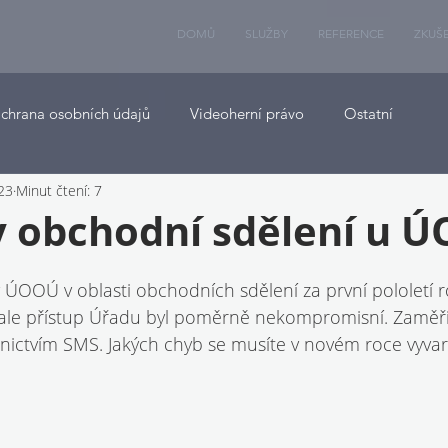
DOMŮ
SLUŽBY
REFERENCE
ZKUŠ
chrana osobních údajů
Videoherní právo
Ostatní
023
Minut čtení: 7
y obchodní sdělení u 
y ÚOOÚ v oblasti obchodních sdělení za první pololetí 
o, ale přístup Úřadu byl poměrně nekompromisní. Zaměři
nictvím SMS. Jakých chyb se musíte v novém roce vyva