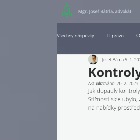
Mgr. Josef Bátrla, advokát
Všechny příspěvky
IT právo
O
Josef Bátrla
5. 1. 2
Kontrol
Aktualizováno:
20. 2. 2023
Jak dopadly kontrol
Stížností sice ubyl
na nabídky prostřed