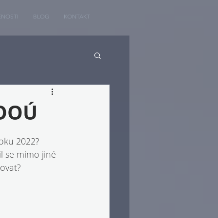
ENOSTI
BLOG
KONTAKT
ÚOOÚ
roku 2022? 
l se mimo jiné 
rovat?