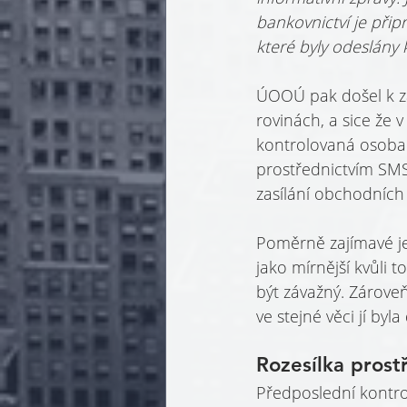
bankovnictví je při
které byly odeslány 
ÚOOÚ pak došel k zá
rovinách, a sice že v
kontrolovaná osoba 
prostřednictvím SMS
zasílání obchodních 
Poměrně zajímavé j
jako mírnější kvůli 
být závažný. Zárove
ve stejné věci jí by
Rozesílka prostř
Předposlední kontro