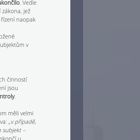
ukončilo
. Vedle 
zákona, jež 
 řízení naopak 
ožené 
subjektům v 
h činností 
ní jsou 
ntroly
.
m měli velmi 
va: 
„v případě, 
 subjekt – 
skončí u 