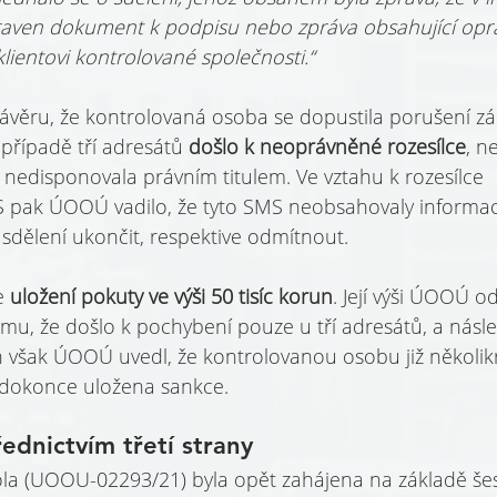
praven dokument k podpisu nebo zpráva obsahující oprá
klientovi kontrolované společnosti.“
věru, že kontrolovaná osoba se dopustila porušení z
 případě tří adresátů 
došlo k neoprávněné rozesílce
, n
nedisponovala právním titulem. Ve vztahu k rozesílce 
 pak ÚOOÚ vadilo, že tyto SMS neobsahovaly informaci 
sdělení ukončit, respektive odmítnout.
e 
uložení pokuty ve výši 50 tisíc korun
. Její výši ÚOOÚ 
tomu, že došlo k pochybení pouze u tří adresátů, a násl
ň však ÚOOÚ uvedl, že kontrolovanou osobu již několik
la dokonce uložena sankce.
ednictvím třetí strany
la (UOOU-02293/21) byla opět zahájena na základě šesti