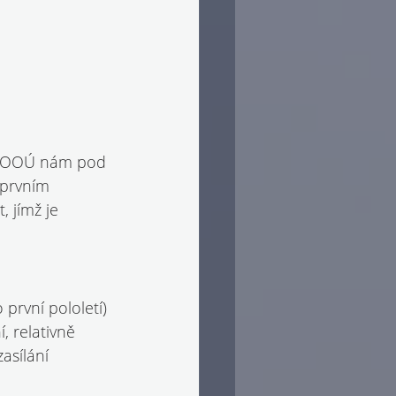
? ÚOOÚ nám pod 
 prvním 
, jímž je 
první pololetí) 
, relativně 
asílání 