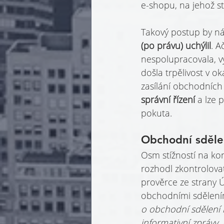
e-shopu, na jehož s
Takový postup by n
(po právu) uchýlil
. A
nespolupracovala, 
došla trpělivost v o
zasílání obchodních
správní řízení 
a lze 
pokuta.
Obchodní sděle
Osm stížností na k
rozhodl zkontrolovat
prověrce ze strany Ú
obchodními sdělením
o obchodní sdělení n
informativní zprávy.