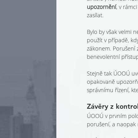
upozornění
, v rámc
zasílat.
Bylo by však velmi n
použít v případě, kd
zákonem. Porušení 
benevolentní příst
Stejně tak ÚOOÚ uve
opakovaně upozorň
správnímu řízení, k
Závěry z kontro
ÚOOÚ v prvním polol
porušení, a naopak 