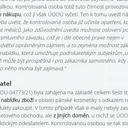
ílkou. Kontrolovaná osoba totiž tuto činnost provozova
ho nákupu
, což jí však ÚOOÚ vyčetl. Ten k tomu uvedl nás
řeba uvést, že kontrolovaná osoba již učinila opatření, k
st měsíců. Jako zdůvodnění uvedla možnost oslovení p
smluvního závazku, což je i dle obecné praxe nejen v 
dvětví oprávněným zájmem, a to zejména možnost zá
nabídku, která umožňuje podnikatelským subjektům ‚ud
eň může být prospěšná i pro zákazníka samotného, kdy
ro něho mohla být zajímavá.“
atel
OU-04773/21) byla zahájena na základě celkem šesti stí
 nabídku zboží 
v oblasti pánské kosmetiky s odkazem n
dukty zakoupit. V tomto případě však e-maily nebyly za
etového obchodu, ale 
z jiných domén
, u nichž se ÚO
ch faktickým odesílatelem. Kontrolovanou osobou se tak st