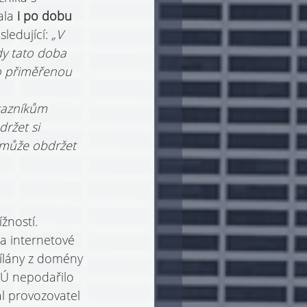
la 
i po dobu 
ledující: 
„V 
dy tato doba 
o přiměřenou 
kazníkům 
ržet si 
 může obdržet 
žností. 
a internetové 
sílány z domény 
OÚ nepodařilo 
al provozovatel 