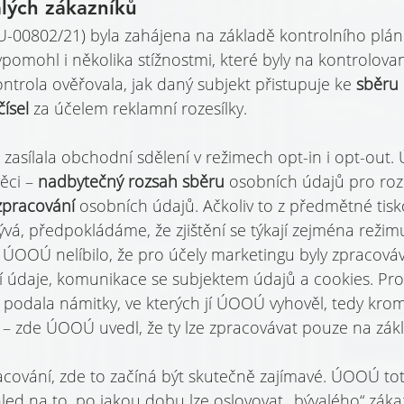
lých zákazníků
-00802/21) byla zahájena na základě kontrolního plán
omohl i několika stížnostmi, které byly na kontrolov
trola ověřovala, jak daný subjekt přistupuje ke 
sběru 
ísel 
za účelem reklamní rozesílky.
zasílala obchodní sdělení v režimech opt-in i opt-out.
ěci – 
nadbytečný rozsah sběru 
osobních údajů pro roze
pracování 
osobních údajů. Ačkoliv to z předmětné tisk
vá, předpokládáme, že zjištění se týkají zejména režim
 ÚOOÚ nelíbilo, že pro účely marketingu byly zpracováv
ní údaje, komunikace se subjektem údajů a cookies. Pro
podala námitky, ve kterých jí ÚOOÚ vyhověl, tedy kro
 
– zde ÚOOÚ uvedl, že ty lze zpracovávat pouze na zák
cování, zde to začíná být skutečně zajímavé. ÚOOÚ totiž
ed na to, po jakou dobu lze oslovovat „bývalého“ zákaz