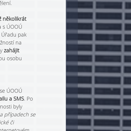
lení.
iž několikrát 
 a s ÚOOÚ 
 Úřadu pak 
žností na 
y 
zahájit 
nou osobu 
e se ÚOOÚ 
ailu a SMS
. Po 
osti byly 
a případech se 
cké či 
internetovém 