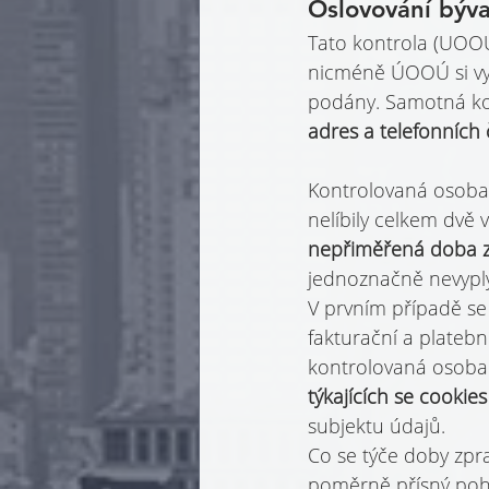
Oslovování býva
Tato kontrola (UOOU
nicméně ÚOOÚ si vyp
podány. Samotná kon
adres a telefonních č
Kontrolovaná osoba 
nelíbily celkem dvě v
nepřiměřená doba z
jednoznačně nevyplý
V prvním případě se
fakturační a plateb
kontrolovaná osoba 
týkajících se cookies
subjektu údajů.
Co se týče doby zpra
poměrně přísný pohl