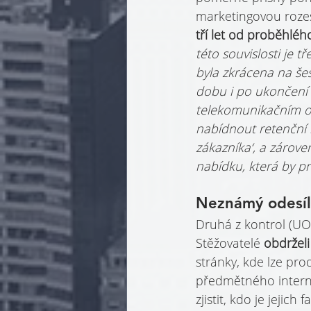
marketingovou rozes
tří let od proběhlé
této souvislosti je t
byla zkrácena na še
dobu i po ukončení 
telekomunikačním o
nabídnout retenční 
zákazníka‘, a zárov
nabídku, která by p
Neznámý odesíl
Druhá z kontrol (UO
Stěžovatelé 
obdrželi
stránky, kde lze pro
předmětného intern
zjistit, kdo je jeji