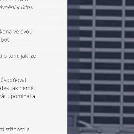
vnění k účtu, 
ákona ve dvou 
eboť 
o tom, jak lze 
odůvodňoval 
edek tak neměl 
rát upomínal a 
 stížností a 