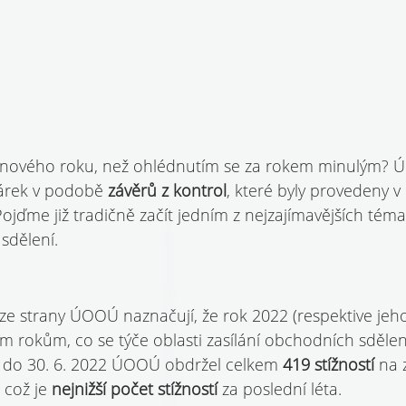
do nového roku, než ohlédnutím se za rokem minulým
árek v podobě 
závěrů z kontrol
, které byly provedeny v
ojďme již tradičně začít jedním z nejzajímavějších témat
sdělení.
e strany ÚOOÚ naznačují, že rok 2022 (respektive jeho 
m rokům, co se týče oblasti zasílání obchodních sdělení
22 do 30. 6. 2022 ÚOOÚ obdržel celkem 
419 stížností 
na z
což je 
nejnižší počet stížností 
za poslední léta.