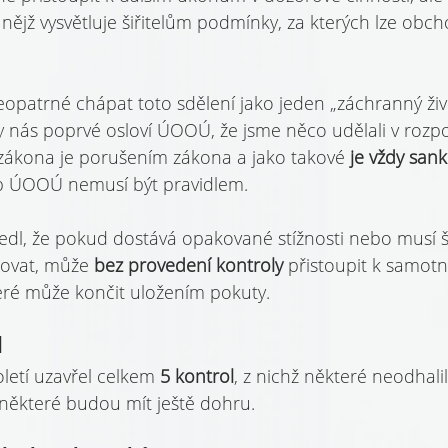
i nějž vysvětluje šiřitelům podmínky, za kterých lze obch
eopatrné chápat toto sdělení jako jeden „záchranný život
y nás poprvé osloví ÚOOÚ, že jsme něco udělali v rozp
zákona je porušením zákona a jako takové 
je vždy sank
up ÚOOÚ nemusí být pravidlem.
dl, že pokud dostává opakované stížnosti nebo musí ši
ovat, může 
bez provedení kontroly 
přistoupit k samot
teré může končit uložením pokuty.
l
etí uzavřel celkem 
5 kontrol
, z nichž některé neodhali
některé budou mít ještě dohru.