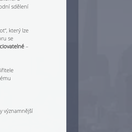
odní sdělení 
“, který lze 
oru se 
ciovatelné 
– 
řitele 
nému 
ly významnější 