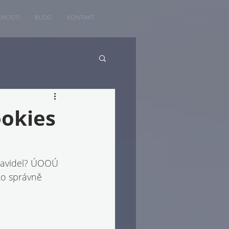
ENOSTI
BLOG
KONTAKT
okies
pravidel? ÚOOÚ 
ko správně 