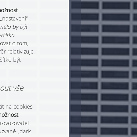
ožnost 
„nastavení“, 
ělo by být 
ačítko 
vat o tom, 
 relativizuje, 
ítko být 
nout vše
it na cookies 
možnost 
provozovatel 
kzvané „dark 