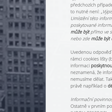
předchozích případe
to nutné není: 
„Výpi
Umístění této inform
poskytované inform
může být 
přímo ve st
nebo zde 
může být 
Uvedenou odpověď by
rámci cookies lišty 
informaci 
poskytno
neznamená, že infor
nemusíme dělat. Tak
právě například o 
dé
Informační povinnos
Ostatně v prvním po