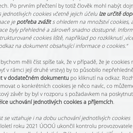
ch. Po prvním přečtení by totiž člověk mohl nabýt dojm
s jednotlivých cookies včetně jejich účelu 
lze určitě dop
ace je 
potřeba zvážit 
s ohledem na množství cookies, 
ace byly přehledné a zároveň snadno dostupné. Inform
rukturované cookies liště, například po rozkliknutí ‚více
odkaz na dokument obsahující informace o cookies.“
chom měli číst spíše tak, že v případě, že je cookies
(byť v rámci její druhé vrstvy) by to působilo nepřehled
ut v dodatečném dokumentu 
po kliknutí na odkaz. Roz
movat o konkrétních cookies je něco navíc, co můžeme
ový závěr by byl v rozporu s požadavkem na poskytnutí
lce uchování jednotlivých cookies a příjemcích
.
t se vztahuje i na dobu uchování jednotlivých cookies
loletí roku 2021 ÚOOÚ ukončil kontrolu provozovatele