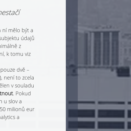
nestačí
a ní mělo být a 
subjektu údajů 
nimálně z 
í, k tomu viz 
 pouze dvě – 
, není to zcela 
ělen v souladu 
ítnout
. Pokud 
 u slov a 
150 milionů eur 
lytics a 