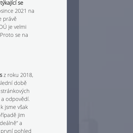
týkající se 
osince 2021 na 
e právě 
OÚ je velmi 
Proto se na 
s 
z roku 2018, 
slední době 
astránkových 
 a odpovědí.
k jsme však 
případě jim 
deálně“ a 
 první pohled 