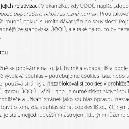
ejich relativizaci
. V okamžiku, kdy ÚOOÚ napíše „dopo
 pouze doporučení, nikoliv závazná norma“. 
Proti takov
ýt imunní, pokud si umíte dávat věci do souvislostí. Poj
sadnější ze stanoviska ÚOOÚ, ale také na to, co by nem
.
štou
ižně se podíváme na to, jak by měla vypadat lišta podl
ě vyvolává souhlas – potřebujeme cookies lištu, nebo st
el používá stránky a 
nezablokoval si cookies v prohlížeč
kterou ÚOOÚ uvádí – ano, je nutné získat aktivní souhl
ohlížeče a užívání stránek jako souhlas opravdu nestač
bavit o tom, zda souhlas sbírat cookies lištou, či jiný
ta je stále nejjednodušším nástrojem, kterým můžeme