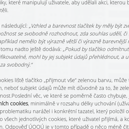
iky, které manipulují uživatele, aby udělali akci, kterou b
ěli.
ásledující: 
„Vzhled a barevnost tlačítek by měly být zv
žnost se svobodně rozhodnout, zda souhlas udělí, či ni
apříklad nemělo být výrazně větší či výrazně barevnější n
tomu nadto ještě dodává: 
„Pokud by tlačítko odmítnut
ifikovatelné, mohl by jej subjekt údajů přehlédnout, a 
za svobodný.“
kies liště tlačítko „přijmout vše“ zelenou barvu, může 
, neboť subjekt údajů může mít důvodně za to, že zel
nost.Poslední věc, ve které se poměrně často chybuje, 
ních cookies
, minimálně v rozsahu délky uchování (užív
problematiku narážel i konkrétní tazatel, který položil o
 všech jednotlivých cookies, které uživatel přijímá, a k
ěn. Odpověď ÚOOÚ je v tomto případě o něco méně čite