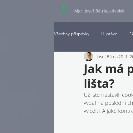
Mgr. Josef Bátrla, advokát
Všechny příspěvky
IT právo
O
Josef Bátrla
20. 1. 
Jak má 
lišta?
Už jste nastavili c
vydal na poslední ch
vyložit? A jaké ko