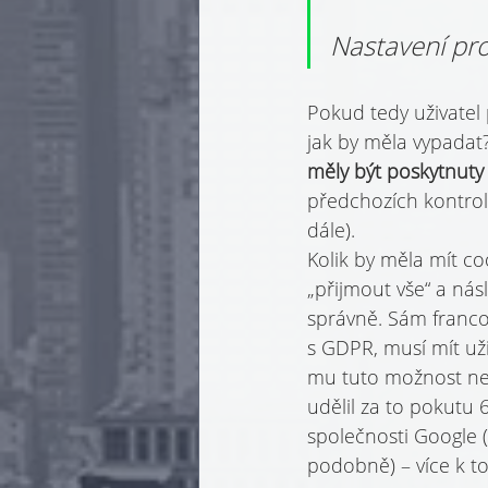
Nastavení pro
Pokud tedy uživatel p
jak by měla vypadat
měly být poskytnuty
předchozích kontrol
dále).
Kolik by měla mít c
„přijmout vše“ a nás
správně. Sám franco
s GDPR, musí mít uži
mu tuto možnost ned
udělil za to pokutu 
společnosti Google (
podobně) – více k t