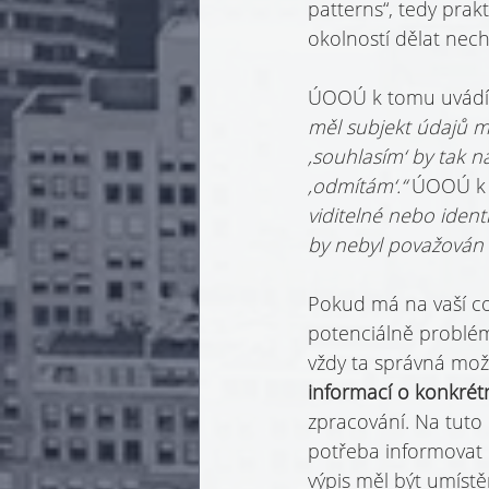
patterns“, tedy prakt
okolností dělat necht
ÚOOÚ k tomu uvádí n
měl subjekt údajů mo
‚souhlasím‘ by tak n
‚odmítám‘.“ 
ÚOOÚ k 
viditelné nebo ident
by nebyl považován 
Pokud má na vaší coo
potenciálně problém
vždy ta správná mož
informací o konkrét
zpracování. Na tuto 
potřeba informovat o
výpis měl být umíst