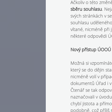
Ačkoliv o této změně
sběru souhlasu
. Ne
svých stránkách v se
souhlasu uděleného 
vítané, nicméně při
některé odpovědi Ú
Nový přístup ÚOOÚ
Možná si vzpomínáte
který se do dějin st
nicméně volí v přípa
dokumentů Úřad i v 
Čtenář se tak odpov
naznačovali v úvodu
chybí jistota a přím
podobně, což příliš