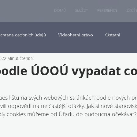
DOMŮ
SLUŽBY
REFERENCE
ZKUŠ
chrana osobních údajů
Videoherní právo
Ostatní
2022
Minut čtení: 5
podle ÚOOÚ vypadat co
ookies lištu na svých webových stránkách podle nových 
víli odpovědi na nejčastější otázky. Jak si nové stanovis
ntroly cookies můžeme od Úřadu do budoucna očekávat?