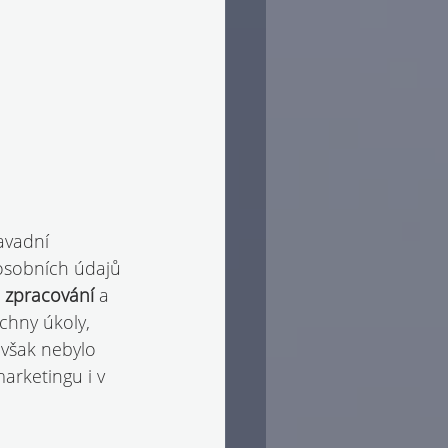
avadní 
 osobních údajů 
 zpracování 
a 
chny úkoly, 
však nebylo 
arketingu i v 