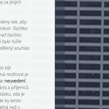
y za jiných 
oleny tak, aby 
koli. Tlačítko 
ež tlačítko 
í bylo hůře 
udělený souhlas 
to být 
ená možnost je 
je 
neuvedení 
ání) a příjemců 
tázku, zda je 
de by tento 
lná než v 