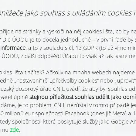
hlížeče jako souhlas s ukládáním cookies 
řijde na stránky a vyskočí na něj cookies lišta, co by n
? Dle ÚOOÚ je to docela jednoduché – v první řadě by 
 informace
, a to v souladu s čl. 13 GDPR (to už víme mi
 ÚOOÚ, z další odpovědi Úřadu to však až tak jasné nen
ookies lišta tlačítek? Ačkoliv na mnoha webech najdeme
ledně „nastavení“ (či „předvolby cookies“ nebo „upravit“)
uzský dozorový úřad CNIL uvádí, že aby byl souhlas ud
vatel úplně 
stejnou příležitost souhlas udělit jako odm
áme, je to problém. CNIL nezůstal v tomto případě jen
60 milionů eur společnosti Facebook (dnes již Meta) a 
tedy společnosti, která poskytuje služby jako Google Ana
omu 
zde
.