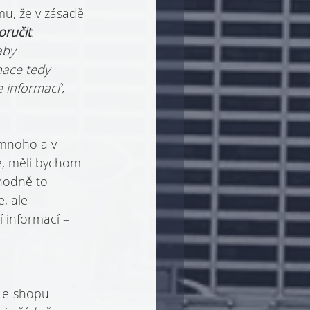
u, že v zásadě 
oručit
. 
aby 
ace tedy 
 informací‘, 
 mnoho a v 
ně, měli bychom 
hodně to 
, ale 
 informací – 
 e-shopu 