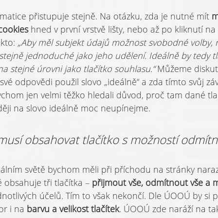
atice přistupuje stejně. Na otázku, zda je nutné mít 
m
cookies 
hned v první vrstvě lišty, nebo až po kliknutí na 
to: 
„Aby měl subjekt údajů možnost svobodné volby, m
tejně jednoduché jako jeho udělení. Ideálně by tedy tl
a stejné úrovni jako tlačítko souhlasu.“ 
Můžeme diskuto
é odpovědi použil slovo „ideálně“ a zda tímto svůj závěr
ychom jen velmi těžko hledali důvod, proč tam dané tlač
ději na slovo ideálně moc neupínejme.
 musí obsahovat tlačítko s možností odmít
eálním světě bychom měli při příchodu na stránky naraz
é obsahuje tři tlačítka – 
přijmout vše, odmítnout vše a 
dnotlivých účelů. Tím to však nekončí. Dle ÚOOÚ by si 
r i na 
barvu a velikost tlačítek
. ÚOOÚ zde naráží na ta