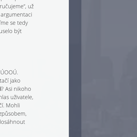
ručujeme“, už 
é argumentaci 
ďme se tedy 
uselo být 
e ÚOOÚ. 
ačí jako 
i
? Asi nikoho 
as uživatele, 
í. Mohli 
m způsobem, 
 dosáhnout 