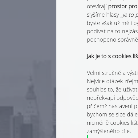
otevírají 
prostor pro j
slyšíme hlasy 
„je to
byste však už měli b
podívat na to nejzá
pochopeno správně
Jak je to s cookies li
Velmi stručně a výst
Nejvíce otázek zřejm
souhlas to, že uživat
nepřekvapí odpověď, 
přičemž nastavení pr
bychom se sice dále 
nicméně cookies liš
zamýšleného cíle.