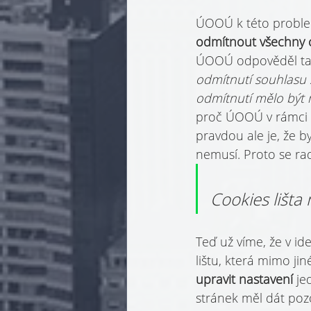
ÚOOÚ k této problem
odmítnout všechny 
ÚOOÚ odpověděl tak
odmítnutí souhlasu s
odmítnutí mělo být n
proč ÚOOÚ v rámci sv
pravdou ale je, že b
nemusí. Proto se ra
Cookies lišta
Teď už víme, že v id
lištu, která mimo jin
upravit nastavení 
je
stránek měl dát pozo