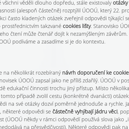
 všichni věděli dlouho dopředu, stále existovaly 
otázky 
jasnosti (alespoň částečně) rozptýlil ÚOOÚ, který 22. pr
kci často kladených otázek zveřejnil odpovědi týkající s
prostřednictvím takzvané 
cookies lišty
. Stanovisko ÚO
 jeho čtení může čtenář dojít k nezamýšleným závěrům. 
OOÚ podíváme a zasadíme si je do kontextu.
 na několikrát rozebíraný 
návrh doporučení ke cookie
anovisek ÚOOÚ zapsal jako ne příliš zdařilý. ÚOOÚ v po
dě edukační činnosti trochu jiný přístup. Místo několik
tomto případě zvolil cestu (konkrétně dvanácti) otázek
ědi na své otázky dozví poměrně jednoduše a rychle. Ja
, některé odpovědi se 
částečně vyhýbají jádru věci
, po
ost (ÚOOÚ někdy v rámci odpovědí používá slova jako „i
 nedodává na přesvědčivosti). Některé odpovědi pak na