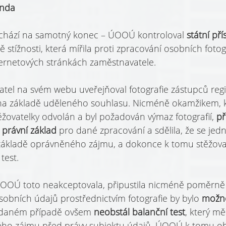
enda
řichází na samotný konec – ÚOOÚ kontroloval 
státní př
 stížnosti, která mířila proti zpracování osobních fotogr
ernetových stránkách zaměstnavatele.
el na svém webu uveřejňoval fotografie zástupců regi
 na základě uděleného souhlasu. Nicméně okamžikem, k
ěžovatelky odvolán a byl požadován výmaz fotografií, 
př
právní základ 
pro dané zpracování a sdělila, že se jed
základě oprávněného zájmu, a dokonce k tomu stěžova
test.
ÚOOÚ toto neakceptovala, připustila nicméně poměrně 
sobních údajů prostřednictvím fotografie by bylo 
možno
v daném případě ovšem 
neobstál balanční test
, který mě
ho zájmu před právy subjektu údajů. ÚOOÚ k tomu obe