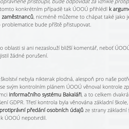
rávněně přistoupil, bude odpovídat za vzniklé protip
 tomto konkrétním případě tak ÚOOÚ přihlédl 
k argum
tu zaměstnanců
, nicméně můžeme to chápat také jako 
o problematice bude příště přistupovat.
o oblasti si ani nezaslouží bližší komentář, neboť ÚOO
jistil žádné porušení.
 školství nebyla nikterak plodná, alespoň pro naše potře
u se svým kontrolním plánem ÚOOÚ věnoval kontrole zp
mci 
informačního systému Bakaláři
, a to celkem dvakrá
ení GDPR. Třetí kontrola byla věnována základní škole, 
a protiprávní předání osobních údajů
 ze strany základní
ak ÚOOÚ nepotvrdil.