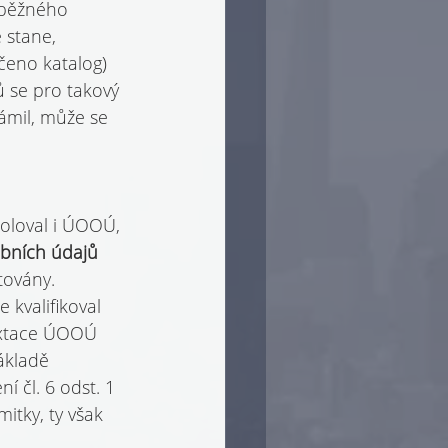
í běžného 
 stane, 
řečeno katalog) 
 se pro takový 
ámil, může se 
roloval i ÚOOÚ, 
obních údajů 
továny. 
 kvalifikoval 
textace ÚOOÚ 
ákladě 
 čl. 6 odst. 1 
itky, ty však 