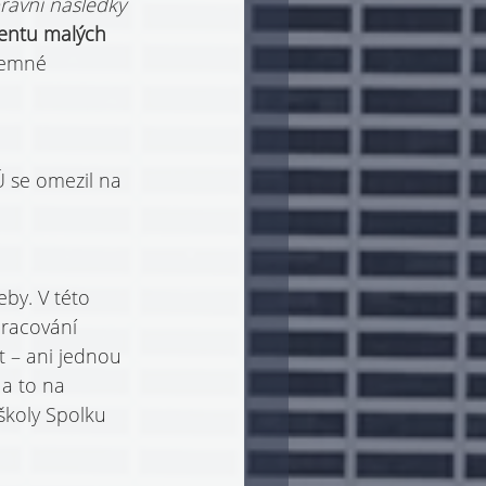
rávní následky 
entu malých 
jemné 
Ú se omezil na 
by. V této 
racování 
t – ani jednou 
a to na 
 školy Spolku 