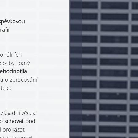
íspěvkovou 
afií 
onálních 
dy byl daný 
ehodnotila 
ná o zpracování 
telce 
zásadní věc, a 
 schovat pod 
l prokázat 
cně připojil 