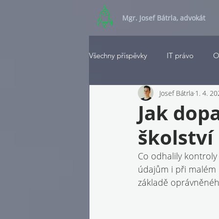
Mgr. Josef Bátrla, advokát
Všechny příspěvky
IT právo
O
Josef Bátrla
1. 4. 2
Jak dopa
školství
Co odhalily kontrol
údajům i při malém 
základě oprávněné