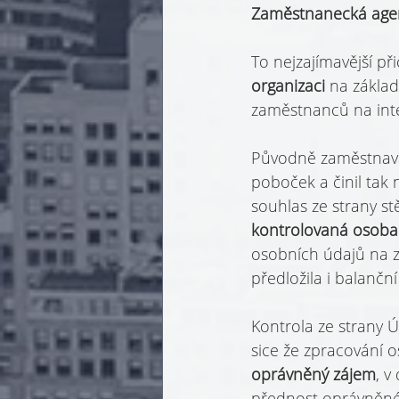
Zaměstnanecká ag
To nejzajímavější p
organizaci 
na základě
zaměstnanců na int
Původně zaměstnavat
poboček a činil tak
souhlas ze strany st
kontrolovaná osoba 
osobních údajů na 
předložila i balanční 
Kontrola ze strany 
sice že zpracování o
oprávněný zájem
, 
přednost oprávněné