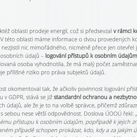
éž oblasti prodeje energií, což si předsevzal 
v rámci k
 V této oblasti máme informace o dvou provedených ko
nezjistil nic mimořádného, nicméně přece jen otevřel 
osobních údajů – 
logování přístupů k osobním údajů
olovaná osoba vyhodnotila, že má malý počet zaměstna
e přílišné riziko pro práva subjektů údajů.
t okomentoval tak, že ačkoliv povinnost logování pří
u v GDPR, stává se již 
standardní ochranou a nezbytnou
h údajů, ale že je to na volbě správce, přičemž zdůrazni
 s sebou nese větší odpovědnost. Doslova ÚOOÚ řekl: 
mu přístupu k osobním údajům, popřípadě k jejich zne
ném případě schopen prokázat, kdo, kdy a za jakým ú