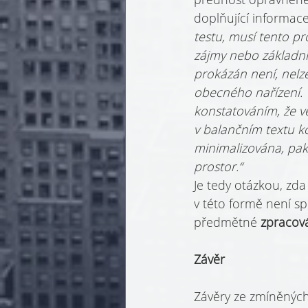
doplňující informace
testu, musí tento p
zájmy nebo základní
prokázán není, nelze 
obecného nařízení. 
konstatováním, že ve
v balančním textu ko
minimalizována, pak
prostor.“
Je tedy otázkou, z
v této formě není sp
předmětné 
zpracov
Závěr
Závěry ze zmíněných