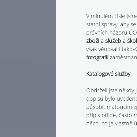
V minulém čísle jsm
státní správy, aby se
právních názorů ÚOO
zboží a služeb a škol
však věnoval i takov
fotografií 
zaměstnanc
Katalogové služby
Obdrželi jste někdy 
dopisu bylo uvedeno 
působit matoucím zp
přípis přijde, často
něco, co je vlastně 