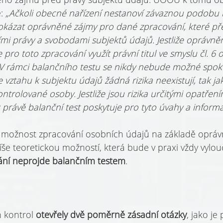
: 
„Ačkoli obecné nařízení nestanoví závaznou podobu 
rokázat oprávněné zájmy pro dané zpracování, které pře
mi právy a svobodami subjektů údajů. Jestliže oprávně
pro toto zpracování využít právní titul ve smyslu čl. 6 od
V rámci balančního testu se nikdy nebude možné spoko
 vztahu k subjektu údajů žádná rizika neexistují, tak j
ntrolované osoby. Jestliže jsou rizika určitými opatření
 právě balanční test poskytuje pro tyto úvahy a inform
da možnost zpracování osobních údajů na základě oprá
íše teoretickou možností, která bude v praxi vždy vylou
ání neprojde balančním testem
.
 kontrol 
otevřely dvě poměrně zásadní otázky
, jako je