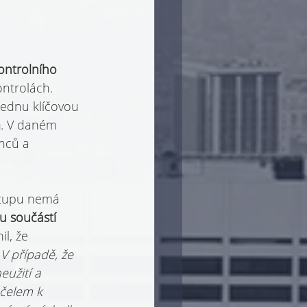
ontrolního 
ntrolách.
jednu klíčovou 
m
. V daném 
nců a 
stupu nemá 
 součástí 
l, že 
„V případě, že 
užití a 
čelem k 