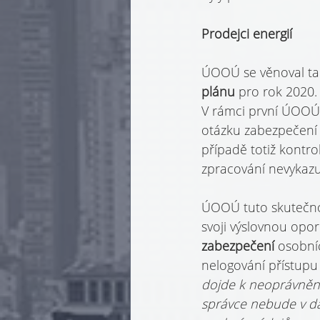
Prodejci energií
ÚOOÚ se věnoval takt
plánu 
pro rok 2020.
V rámci první ÚOOÚ 
otázku zabezpečení 
případě totiž kontr
zpracování nevykazuj
ÚOOÚ tuto skutečnos
svoji výslovnou opor
zabezpečení 
osobníc
nelogování přístupu
dojde k neoprávněné
správce nebude v da