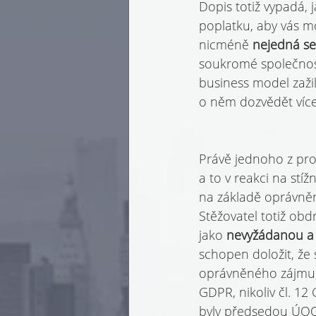
Dopis totiž vypadá, 
poplatku, aby vás mo
nicméně 
nejedná se 
soukromé společnost
business model zažil
o něm dozvědět více
Právě jednoho z pro
a to v reakci na stíž
na základě oprávněn
Stěžovatel totiž obd
jako 
nevyžádanou a
schopen doložit, že
oprávněného zájmu, a
GDPR, nikoliv čl. 12
byly předsedou ÚOO