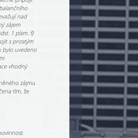
balančního 
važují nad 
ný zájem 
st. 1 písm. f) 
jit s prostým 
ak bylo uvedeno 
mi 
ace vhodný 
vněného zájmu 
čena tím, že 
 povinnost 