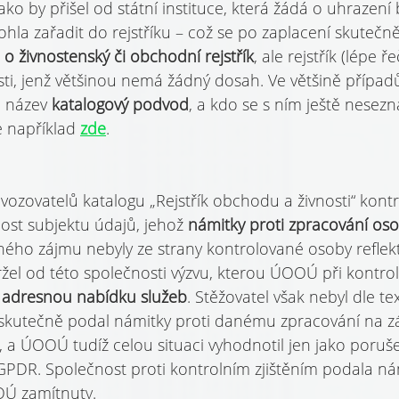
jako by přišel od státní instituce, která žádá o uhrazen
hla zařadit do rejstříku – což se po zaplacení skutečně
o živnostenský či obchodní rejstřík
, ale rejstřík (lépe 
i, jenž většinou nemá žádný dosah. Ve většině případů
 název 
katalogový podvod
, a kdo se s ním ještě nesezn
 například 
zde
.
vozovatelů katalogu „Rejstřík obchodu a živnosti“ kont
nost subjektu údajů, jehož 
námitky proti zpracování os
ého zájmu nebyly ze strany kontrolované osoby reflek
ržel od této společnosti výzvu, kterou ÚOOÚ při kontrole
 adresnou nabídku služeb
. Stěžovatel však nebyl dle 
 skutečně podal námitky proti danému zpracování na z
 ÚOOÚ tudíž celou situaci vyhodnotil jen jako porušení
 GPDR. Společnost proti kontrolním zjištěním podala nám
Ú zamítnuty.