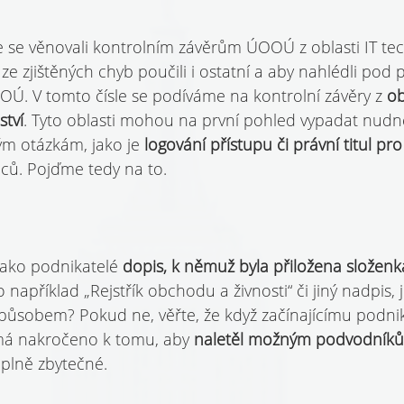
e se věnovali kontrolním závěrům ÚOOÚ z oblasti IT tec
 ze zjištěných chyb poučili i ostatní a aby nahlédli pod 
Ú. V tomto čísle se podíváme na kontrolní závěry z 
ob
ství
. Tyto oblasti mohou na první pohled vypadat nud
ým otázkám, jako je 
logování přístupu či právní titul pr
ů. Pojďme tedy na to.
jako podnikatelé 
dopis, k němuž byla přiložena složenk
například „Rejstřík obchodu a živnosti“ či jiný nadpis, 
ůsobem? Pokud ne, věřte, že když začínajícímu podnika
 má nakročeno k tomu, aby 
naletěl možným podvodníkům
úplně zbytečné.