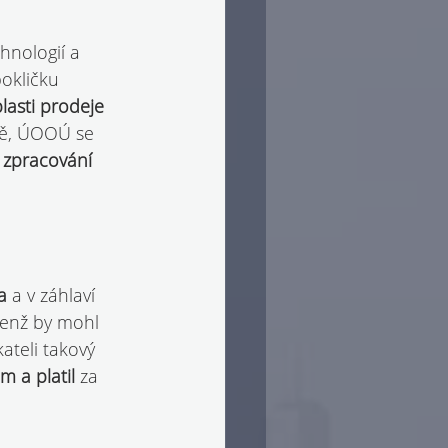
hnologií a 
pokličku 
lasti prodeje 
ně, ÚOOÚ se 
o zpracování 
a 
a v záhlaví 
jenž by mohl 
teli takový 
 a platil 
za 