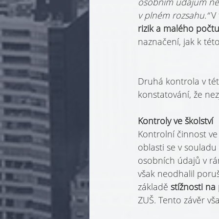
osobním údajům neop
v plném rozsahu.“ 
V
rizik a malého poč
naznačení, jak k tét
Druhá kontrola v tét
konstatování, že nez
Kontroly ve školství
Kontrolní činnost ve
oblasti se v soulad
osobních údajů v rá
však neodhalil poruš
základě 
stížnosti n
ZUŠ. Tento závěr vš