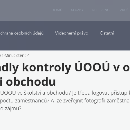
DOMŮ
SLUŽBY
REFERENCE
ZKUŠ
chrana osobních údajů
Videoherní právo
Ostatní
021
Minut čtení: 4
dly kontroly ÚOOÚ v o
 i obchodu
y ÚOOÚ ve školství a obchodu? Je třeba logovat přístup
počtu zaměstnanců? A lze zveřejnit fotografii zaměstn
ho zájmu?