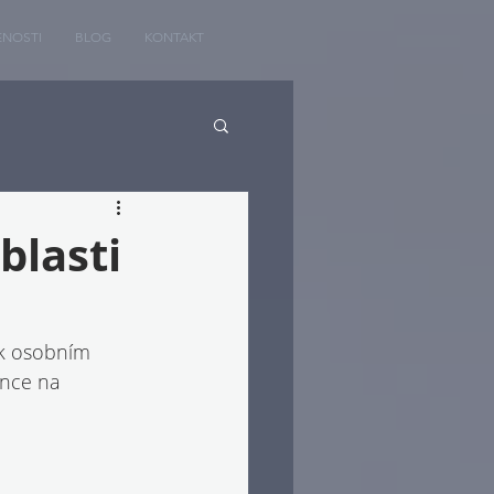
ENOSTI
BLOG
KONTAKT
blasti
 k osobním 
ance na 