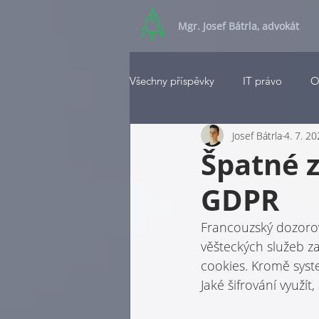
Mgr. Josef Bátrla, advokát
Všechny příspěvky
IT právo
O
Josef Bátrla
4. 7. 2
Špatné 
GDPR
Francouzský dozorov
věšteckých služeb za
cookies. Kromě syst
Jaké šifrování využít