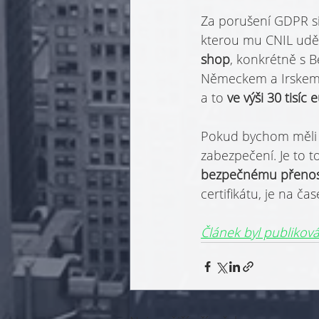
Za porušení GDPR si 
kterou mu CNIL uděli
shop
, konkrétně s B
Německem a Irskem. Z
a to 
ve výši 30 tisíc 
Pokud bychom měli z
zabezpečení. Je to to
bezpečnému přenos
certifikátu, je na ča
Článek byl publikov