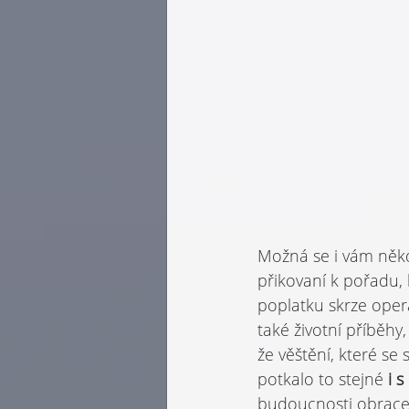
Možná se i vám někdy 
přikovaní k pořadu,
poplatku skrze operá
také životní příběhy, 
že věštění, které se
potkalo to stejné 
i 
budoucnosti obracet