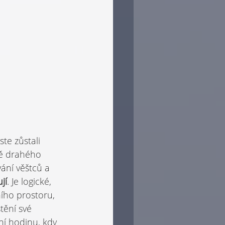
ste zůstali 
ně drahého 
ání věštců a 
jí
. Je logické, 
ího prostoru, 
tění své 
ní hodinu, kdy 