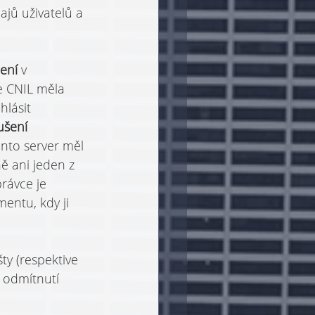
ajů uživatelů a 
ení 
v 
e CNIL měla 
lásit 
ušení 
nto server měl 
 ani jeden z 
rávce je 
mentu, kdy ji 
šty (respektive 
 odmítnutí 