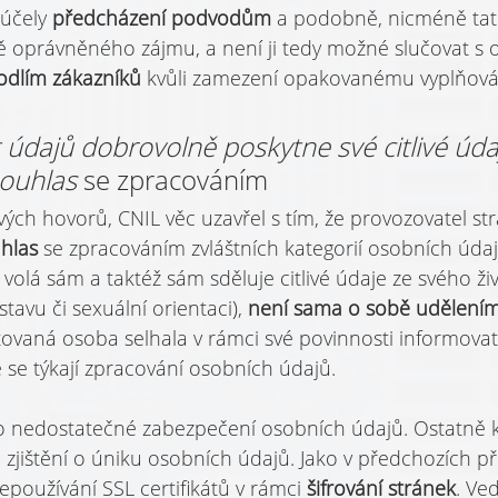
účely 
předcházení podvodům 
a podobně, nicméně tat
 oprávněného zájmu, a není ji tedy možné slučovat s op
odlím zákazníků 
kvůli zamezení opakovanému vyplňován
t údajů dobrovolně poskytne své citlivé údaj
ouhlas
 se zpracováním
vých hovorů, CNIL věc uzavřel s tím, že provozovatel st
hlas 
se zpracováním zvláštních kategorií osobních údaj
volá sám a taktéž sám sděluje citlivé údaje ze svého ži
tavu či sexuální orientaci), 
není sama o sobě udělení
ovaná osoba selhala v rámci své povinnosti informovat
 se týkají zpracování osobních údajů.
lo nedostatečné zabezpečení osobních údajů. Ostatně k
 zjištění o úniku osobních údajů. Jako v předchozích p
epoužívání SSL certifikátů v rámci 
šifrování stránek
. Ve