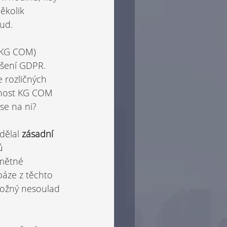
ěkolik 
sud.
 KG COM) 
šení GDPR. 
 rozličných 
čnost KG COM 
se na ni?
dělal 
zásadní 
ů 
dmětné 
báze z těchto 
 možný nesoulad 