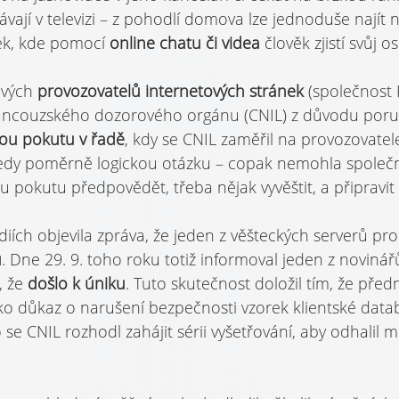
vají v televizi – z pohodlí domova lze jednoduše najít n
ek, kde pomocí 
online chatu či videa 
člověk zjistí svůj o
ových 
provozovatelů internetových stránek 
(společnost
rancouzského dozorového orgánu (CNIL) z důvodu poru
tou pokutu v řadě
, kdy se CNIL zaměřil na provozovatele
 tedy poměrně logickou otázku – copak nemohla spole
 pokutu předpovědět, třeba nějak vyvěštit, a připravit 
iích objevila zpráva, že jeden z věšteckých serverů pro
ů
. Dne 29. 9. toho roku totiž informoval jeden z novinář
 že 
došlo k úniku
. Tuto skutečnost doložil tím, že pře
ako důkaz o narušení bezpečnosti vzorek klientské data
 se CNIL rozhodl zahájit sérii vyšetřování, aby odhalil