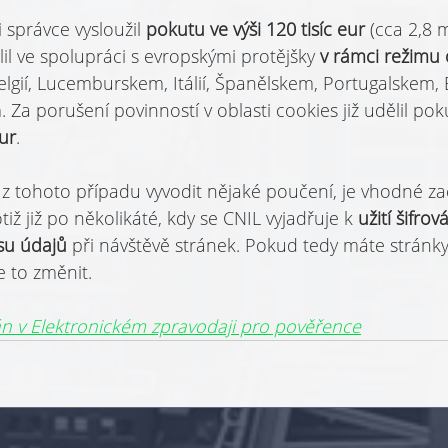
správce vysloužil 
pokutu ve výši 120 tisíc eur 
(cca 2,8 
l ve spolupráci s evropskými protějšky 
v rámci režimu
elgií, Lucemburskem, Itálií, Španělskem, Portugalskem,
a porušení povinností v oblasti cookies již udělil pok
eur
.
 tohoto případu vyvodit nějaké poučení, je vhodné zač
tiž již po několikáté, kdy se CNIL vyjadřuje k 
užití šifrov
u údajů 
při návštěvě stránek. Pokud tedy máte stránky
se to změnit.
án v Elektronickém zpravodaji pro pověřence