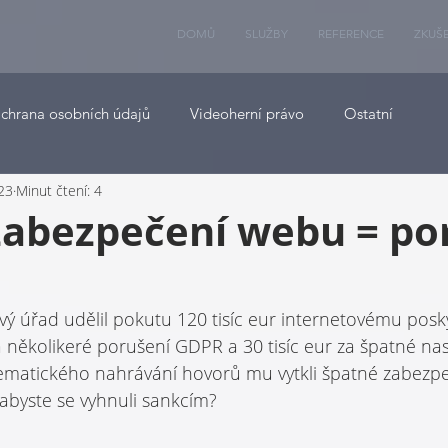
DOMŮ
SLUŽBY
REFERENCE
ZKUŠ
chrana osobních údajů
Videoherní právo
Ostatní
023
Minut čtení: 4
zabezpečení webu = po
ý úřad udělil pokutu 120 tisíc eur internetovému posky
 několikeré porušení GDPR a 30 tisíc eur za špatné nas
ematického nahrávání hovorů mu vytkli špatné zabezpe
, abyste se vyhnuli sankcím?