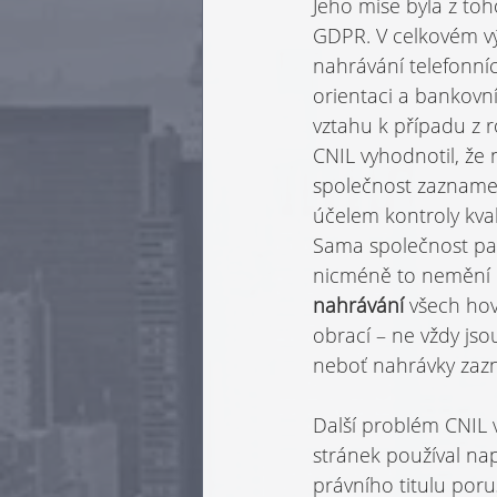
Jeho mise byla z to
GDPR. V celkovém vý
nahrávání telefonní
orientaci a bankovní
vztahu k případu z 
CNIL vyhodnotil, že
společnost zazname
účelem kontroly kval
Sama společnost pak
nicméně to nemění n
nahrávání 
všech hov
obrací – ne vždy jso
neboť nahrávky zazn
Další problém CNIL v
stránek používal na
právního titulu po