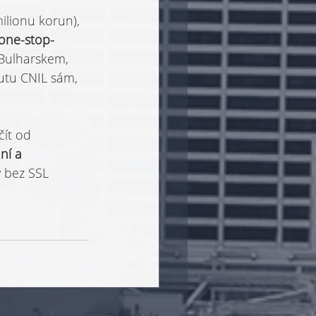
milionu korun), 
 one-stop-
 Bulharskem, 
utu CNIL sám, 
ít od 
ání a 
 bez SSL 