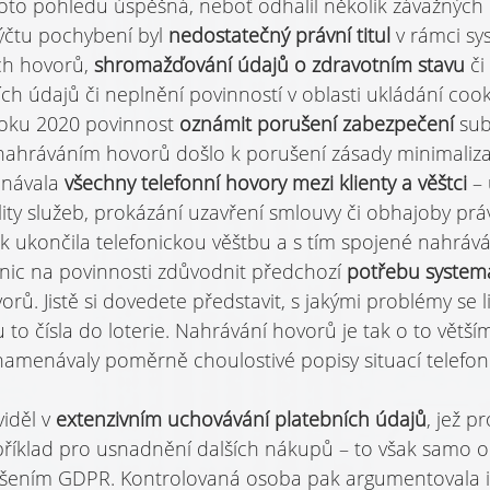
hoto pohledu úspěšná, neboť odhalil několik závažných
čtu pochybení byl 
nedostatečný právní titul 
v rámci sy
ch hovorů, 
shromažďování údajů o zdravotním stavu 
či
ch údajů či neplnění povinností v oblasti ukládání cook
roku 2020 povinnost 
oznámit porušení zabezpečení 
sub
 nahráváním hovorů došlo k porušení zásady minimaliza
návala 
všechny telefonní hovory mezi klienty a věštci 
–
ity služeb, prokázání uzavření smlouvy či obhajoby prá
 ukončila telefonickou věštbu a s tím spojené nahrává
ic na povinnosti zdůvodnit předchozí 
potřebu system
orů. Jistě si dovedete představit, s jakými problémy se l
u to čísla do loterie. Nahrávání hovorů je tak o to vět
amenávaly poměrně choulostivé popisy situací telefonu
iděl v 
extenzivním uchovávání platebních údajů
, jež p
příklad pro usnadnění dalších nákupů – to však samo o
rušením GDPR. Kontrolovaná osoba pak argumentovala 