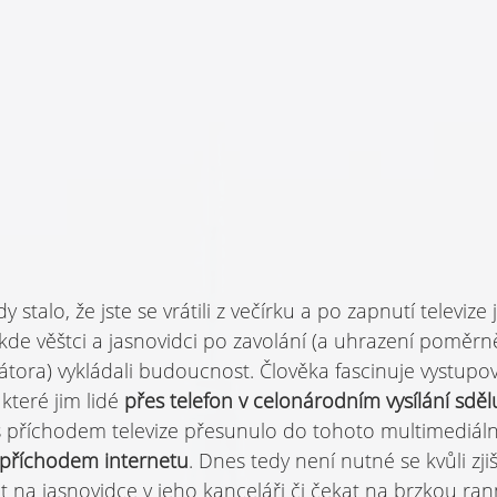
stalo, že jste se vrátili z večírku a po zapnutí televize j
 kde věštci a jasnovidci po zavolání (a uhrazení poměr
tora) vykládali budoucnost. Člověka fascinuje vystupov
které jim lidé 
přes telefon v celonárodním vysílání sdělu
 s příchodem televize přesunulo do tohoto multimediáln
s příchodem internetu
. Dnes tedy není nutné se kvůli zjiš
 na jasnovidce v jeho kanceláři či čekat na brzkou ran