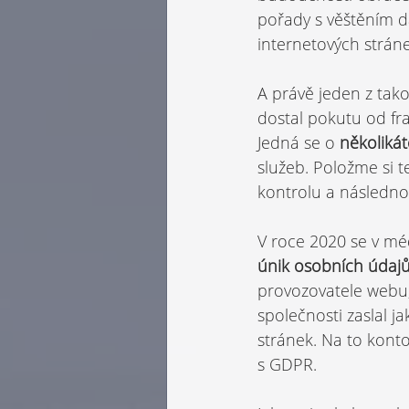
pořady s věštěním dá
internetových strán
A právě jeden z tak
dostal pokutu od f
Jedná se o 
několiká
služeb. Položme si
kontrolu a následnou
V roce 2020 se v méd
únik osobních údaj
provozovatele webu,
společnosti zaslal j
stránek. Na to konto
s GDPR.