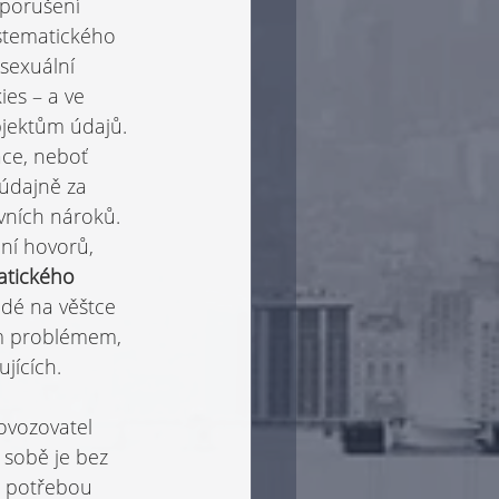
 porušení 
stematického 
 sexuální 
ies – a ve 
jektům údajů. 
ce, neboť 
 údajně za 
vních nároků. 
ní hovorů, 
atického 
idé na věštce 
ším problémem, 
jících.
rovozovatel 
 sobě je bez 
i potřebou 