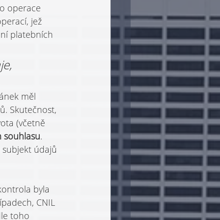
o operace 
erací, jež 
í platebních 
e, 
ránek měl 
ů. Skutečnost, 
vota (včetně 
m souhlasu
. 
 subjekt údajů 
ontrola byla 
řípadech, CNIL 
dle toho 