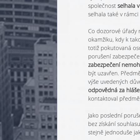
společnost 
selhala 
selhala také v rámci
Co dozorové úřady r
okamžiku, kdy k tak
totiž pokutovaná os
porušení zabezpečen
zabezpečení nemohl
být uzavřen. Předmě
výše uvedených důvo
odpovědná za hláše
kontaktoval předmět
Jako poslední poruš
bez získání souhlasu
stejně jednoduše jak