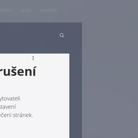
ENOSTI
BLOG
KONTAKT
rušení
tovateli 
tavení 
čení stránek. 