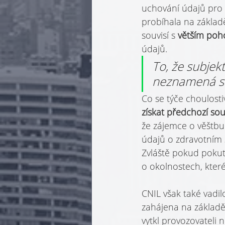
uchování údajů pro 
probíhala na základě
souvisí s 
větším poh
údajů.
To, že subjek
neznamená s
Co se týče choulosti
získat předchozí sou
že zájemce o věštbu 
údajů o zdravotním s
Zvláště pokud pokut
o okolnostech, které
CNIL však také vadi
zahájena na základě
vytkl provozovateli n