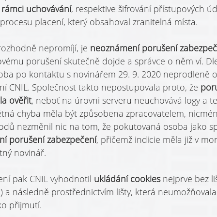
v rámci uchovávání
, respektive šifrování přístupových úd
 procesu placení, který obsahoval zranitelná místa.
ozhodně nepromíjí, je 
neoznámení porušení zabezpeč
ovému porušení skutečně dojde a správce o něm ví. Dl
oba po kontaktu s novinářem 29. 9. 2020 neprodleně oh
í CNIL. Společnost takto nepostupovala proto, že 
por
a ověřit
, neboť na úrovni serveru neuchovává logy a te
tná chyba měla být způsobena zpracovatelem, nicméně
dů nezměnil nic na tom, že pokutovaná osoba jako sp
ní porušení zabezpečení
, přičemž indicie měla již v mo
ný novinář.
ení pak CNIL vyhodnotil 
ukládání cookies 
nejprve bez li
) a následně prostřednictvím lišty, která neumožňovala
o přijmutí.