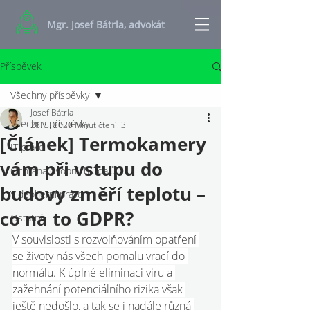
Mgr. Josef Bátrla, advokát
Příspěvek
Všechny příspěvky
Josef Bátrla
Všechny příspěvky
28. 5. 2020
Minut čtení: 3
[Článek] Termokamery
IT právo
vám při vstupu do
Ochrana osobních údajů
budovy změří teplotu –
Videoherní právo
co na to GDPR?
Ostatní
V souvislosti s rozvolňováním opatření 
se životy nás všech pomalu vrací do 
normálu. K úplné eliminaci viru a 
zažehnání potenciálního rizika však 
ještě nedošlo, a tak se i nadále různá 