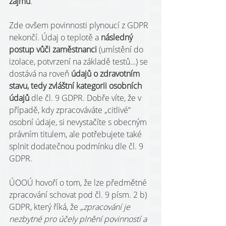
zájmu
.
Zde ovšem povinnosti plynoucí z GDPR 
nekončí. Údaj o teplotě a 
následný 
postup vůči zaměstnanci
 (umístění do 
izolace, potvrzení na základě testů…) se 
dostává na roveň 
údajů o zdravotním 
stavu, tedy zvláštní kategorii osobních 
údajů
 dle čl. 9 GDPR. Dobře víte, že v 
případě, kdy zpracováváte „citlivé“ 
osobní údaje, si nevystačíte s obecným 
právním titulem, ale potřebujete také 
splnit dodatečnou podmínku dle čl. 9 
GDPR.
ÚOOÚ hovoří o tom, že lze předmětné 
zpracování schovat pod čl. 9 písm. 2 b) 
GDPR, který říká, že 
„zpracování je 
nezbytné pro účely plnění povinností a 