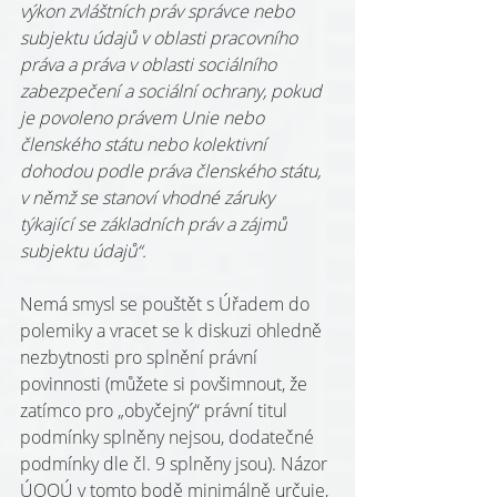
výkon zvláštních práv správce nebo 
subjektu údajů v oblasti pracovního 
práva a práva v oblasti sociálního 
zabezpečení a sociální ochrany, pokud 
je povoleno právem Unie nebo 
členského státu nebo kolektivní 
dohodou podle práva členského státu, 
v němž se stanoví vhodné záruky 
týkající se základních práv a zájmů 
subjektu údajů“.
Nemá smysl se pouštět s Úřadem do 
polemiky a vracet se k diskuzi ohledně 
nezbytnosti pro splnění právní 
povinnosti (můžete si povšimnout, že 
zatímco pro „obyčejný“ právní titul 
podmínky splněny nejsou, dodatečné 
podmínky dle čl. 9 splněny jsou). Názor 
ÚOOÚ v tomto bodě minimálně určuje, 