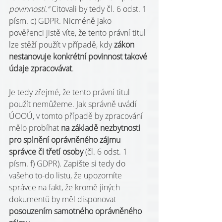
povinnosti.“
 Citovali by tedy čl. 6 odst. 1 
písm. c) GDPR. Nicméně jako 
pověřenci jistě víte, že tento právní titul 
lze stěží použít v případě, kdy 
zákon 
nestanovuje konkrétní povinnost takové 
údaje zpracovávat
.
Je tedy zřejmé, že tento právní titul 
použít nemůžeme. Jak správně uvádí 
ÚOOÚ, v tomto případě by zpracování 
mělo probíhat 
na základě nezbytnosti 
pro splnění oprávněného zájmu 
správce či třetí osoby
 (čl. 6 odst. 1 
písm. f) GDPR). Zapište si tedy do 
vašeho to-do listu, že upozorníte 
správce na fakt, že kromě jiných 
dokumentů by měl disponovat 
posouzením samotného oprávněného 