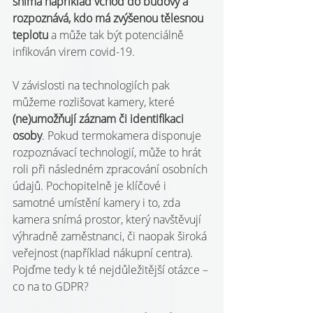
snímá například vchod do budovy a 
rozpoznává, kdo má zvýšenou tělesnou 
teplotu
 a může tak být potenciálně 
infikován virem covid-19.
V závislosti na technologiích pak 
můžeme rozlišovat kamery, které 
(ne)umožňují záznam či identifikaci 
osoby
. Pokud termokamera disponuje 
rozpoznávací technologií, může to hrát 
roli při následném zpracování osobních 
údajů. Pochopitelně je klíčové i 
samotné umístění kamery i to, zda 
kamera snímá prostor, který navštěvují 
výhradně zaměstnanci, či naopak široká 
veřejnost (například nákupní centra). 
Pojďme tedy k té nejdůležitější otázce – 
co na to GDPR?