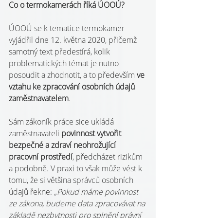
Co o termokamerách říká ÚOOÚ?
ÚOOÚ se k tematice termokamer 
vyjádřil dne 12. května 2020, přičemž 
samotný text předestírá, kolik 
problematických témat je nutno 
posoudit a zhodnotit, a to především 
ve 
vztahu ke zpracování osobních údajů 
zaměstnavatelem
.
Sám zákoník práce sice ukládá 
zaměstnavateli 
povinnost vytvořit 
bezpečné a zdraví neohrožující 
pracovní prostředí
, předcházet rizikům 
a podobně. V praxi to však může vést k 
tomu, že si většina správců osobních 
údajů řekne: 
„Pokud máme povinnost 
ze zákona, budeme data zpracovávat na 
základě nezbytnosti pro splnění právní 