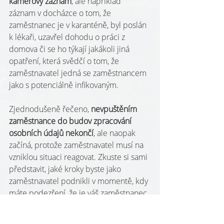
kamerový záznam
, ale například 
záznam v docházce o tom, že 
zaměstnanec je v karanténě, byl poslán 
k lékaři, uzavřel dohodu o práci z 
domova či se ho týkají jakákoli jiná 
opatření, která svědčí o tom, že 
zaměstnavatel jedná se zaměstnancem 
jako s potenciálně infikovaným.
Zjednodušeně řečeno, 
nevpuštěním 
zaměstnance do budov zpracování 
osobních údajů nekončí
, ale naopak 
začíná, protože zaměstnavatel musí na 
vzniklou situaci reagovat. Zkuste si sami 
představit, jaké kroky byste jako 
zaměstnavatel podnikli v momentě, kdy 
máte podezření, že je váš zaměstnanec 
infikován. Kamerový systém nemusí být 
původcem informace o zpracování 