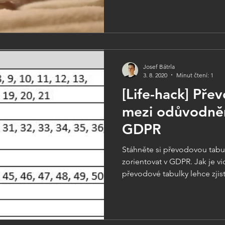
Josef Bátrla
3. 8. 2020
Minut čtení: 1
[Life-hack] Pře
mezi odůvodně
GDPR
Stáhněte si převodovou tabu
zorientovat v GDPR. Jak je v
převodové tabulky lehce zjistí