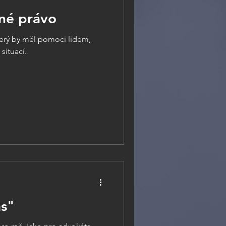
ené právo
který by měl pomoci lidem,
situací.
ás"