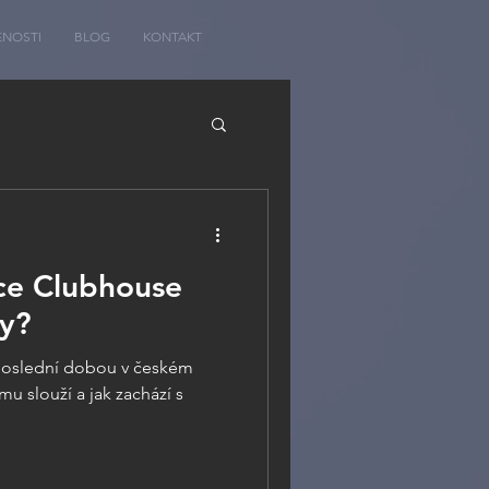
ENOSTI
BLOG
KONTAKT
ace Clubhouse
y?
poslední dobou v českém
mu slouží a jak zachází s