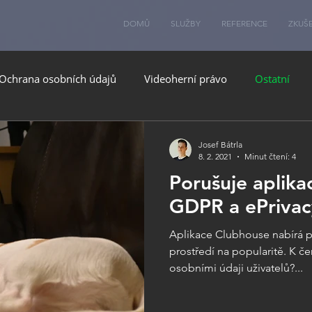
DOMŮ
SLUŽBY
REFERENCE
ZKUŠ
Ochrana osobních údajů
Videoherní právo
Ostatní
Josef Bátrla
8. 2. 2021
Minut čtení: 4
Porušuje aplik
GDPR a ePrivac
Aplikace Clubhouse nabírá 
prostředí na popularitě. K če
osobními údaji uživatelů?...