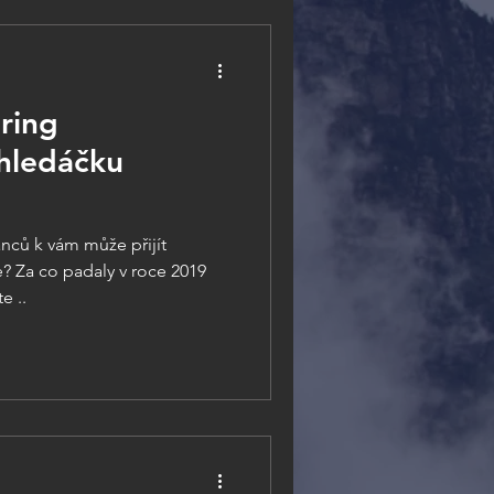
ring
hledáčku
nců k vám může přijít
e? Za co padaly v roce 2019
e ..