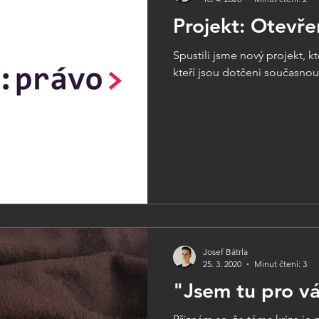
Projekt: Otevř
Spustili jsme nový projekt, 
kteří jsou dotčeni současnou 
Josef Bátrla
25. 3. 2020
Minut čtení: 3
"Jsem tu pro v