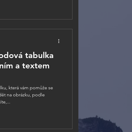
vodová tabulka
ním a textem
lku, která vám pomůže se
idět na obrázku, podle
te,...